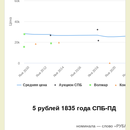
60k
Цена
40k
20k
0
Янв 2010
Янв 2012
Янв 2014
Янв 2016
Янв 2018
Янв 2020
Янв 2
Средняя цена
Аукцион СПБ
Волмар
Конро
5 рублей 1835 года СПБ-ПД
номинала — слово «РУБЛЕ