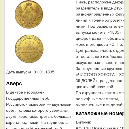
Ниже, расположен декорат
разделитель в виде двух
разнонаправленных фигур
линий и точечной розетки 
ними. Под разделителем —
выпуска монеты «1835». П
цифрой даты — обозначен
монетного двора «С.П.Б.».
Центральная часть отделен
от остального изображения
окружностью в виде точек.
За окружностью круговая н
Дата выпуска: 01.01.1835
«ЧИСТОГО ЗОЛОТА 1 ЗОЛ
39 ДОЛЕЙ», разделенная с
Аверс
цветочной розеткой.
В центре изображен
По окружности канта имеют
Государственный Герб
рельефные элементы,
Российской империи — двуглавый
выполненные в виде зубцов
орёл, головы которого увенчаны
Каталожные номера
двумя коронами, третья, большая
Биткин
:
корона над ними. На груди орла
#798.10 Орел образца 183
расположен Московский герб,