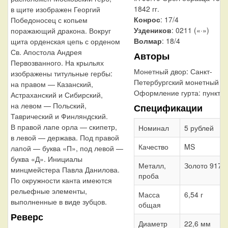
1842 гг.
в щите изображен Георгий
Конрос
: 17/4
Победоносец с копьем
Уздеников
: 0211 («·»)
поражающий дракона. Вокруг
Волмар
: 18/4
щита орденская цепь с орденом
Св. Апостола Андрея
Авторы
Первозванного. На крыльях
Монетный двор:
Санкт-
изображены титульные гербы:
Петербургский монетный д
на правом — Казанский,
Оформление гурта:
пункти
Астраханский и Сибирский,
на левом — Польский,
Спецификации
Таврический и Финляндский.
В правой лапе орла — скипетр,
Номинал
5 рублей
в левой — держава. Под правой
Качество
MS
лапой — буква «П», под левой —
буква «Д». Инициалы
Металл,
Золото 917
минцмейстера Павла Данилова.
проба
По окружности канта имеются
рельефные элементы,
Масса
6,54 г
выполненные в виде зубцов.
общая
Реверс
Диаметр
22,6 мм