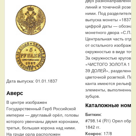
двух разнонаправленны
линий и точечной розетк
ними. Под разделителем
выпуска монеты «1837».
цифрой даты — обознач
монетного двора «С.П.Б.
Центральная часть отде
от остального изображен
окружностью в виде точе
За окружностью круговая
«ЧИСТОГО ЗОЛОТА 1 З
39 ДОЛЕЙ», разделенная
цветочной розеткой. По 
Дата выпуска: 01.01.1837
канта имеются рельефн
элементы, выполненные 
Аверс
зубцов.
В центре изображен
Каталожные номе
Государственный Герб Российской
Биткин
:
империи — двуглавый орёл, головы
#798.14 (R1) Орел обра
которого увенчаны двумя коронами,
1842 гг.
третья, большая корона над ними.
Конрос
: 17/8
На груди орла расположен