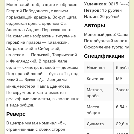
Уздеников
: 0215 («−»)
Московский герб, в щите изображен
Петров
: 15 рублей
Георгий Победоносец с копьем
Ильин
: 20 рублей
поражающий дракона. Вокруг щита
орденская цепь с орденом Св.
Авторы
Апостола Андрея Первозванного.
Монетный двор:
Санкт-
На крыльях изображены титульные
Петербургский монетный
гербы: на правом — Казанский,
Оформление гурта:
пунк
Астраханский и Сибирский,
на левом — Польский, Таврический
Спецификации
и Финляндский. В правой лапе
орла — скипетр, в левой — держава.
Номинал
5 рублей
Под правой лапой — буква «П», под
Качество
MS
левой — буква «Д». Инициалы
минцмейстера Павла Данилова.
Металл,
Золото 9
По окружности канта имеются
проба
рельефные элементы, выполненные
в виде зубцов.
Масса
6,54 г
общая
Реверс
В центре указан номинал «5»,
Диаметр
22,6 мм
ограниченный с обеих сторон