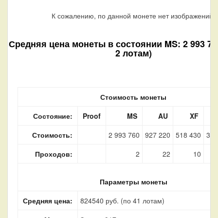
К сожалению, по данной монете нет изображений.
Средняя цена монеты в состоянии MS: 2 993 760
2 лотам)
Стоимость монеты
Состояние:
Proof
MS
AU
XF
Стоимость:
2 993 760
927 220
518 430
319
Проходов:
2
22
10
Параметры монеты
Средняя цена:
824540 руб. (по 41 лотам)