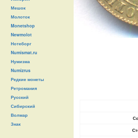
Мешок
Молоток
Monetshop
Newmolot
Нотеборг
Numismat.ru
Нумизма
Numizrus
Редкие монеты
Ретромания
Русский
Сибирский
Волмар
Со
Знак
Ст