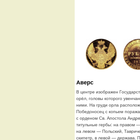
Аверс
В центре изображен Государс
орёл, головы которого увенча
ними. На груди орла располож
Победоносец с копьем поража
с орденом Св. Апостола Андр
титульные гербы: на правом —
на левом — Польский, Таврич
скипетр, в левой — держава. 