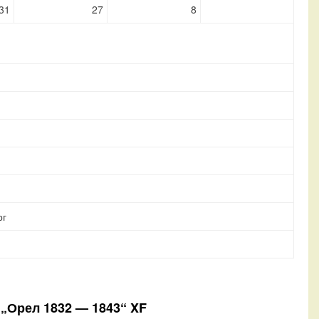
31
27
8
рг
 „Орел 1832 — 1843“ XF