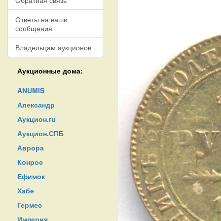
Обратная связь
Ответы на ваши
сообщения
Владельцам аукционов
Аукционные дома:
ANUMIS
Александр
Аукцион.ru
Аукцион.СПБ
Аврора
Конрос
Ефимок
Хабе
Гермес
Империя