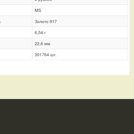
MS
а
Золото 917
6,54 г
22,6 мм
301764 шт.