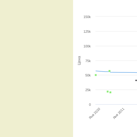
150k
125k
100k
Цена
75k
50k
25k
0
Янв 2011
Янв 2010