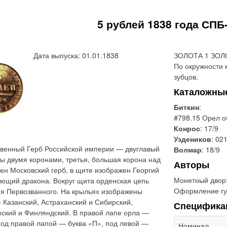
5 рублей 1838 года СПБ
Дата выпуска: 01.01.1838
ЗОЛОТА 1 ЗОЛО
По окружности 
зубцов.
Каталожны
Биткин
:
#798.15 Орел о
Конрос
: 17/9
Уздеников
: 021
твенный Герб Российской империи — двуглавый
Волмар
: 18/9
ны двумя коронами, третья, большая корона над
Авторы
ен Московский герб, в щите изображен Георгий
Монетный двор
ющий дракона. Вокруг щита орденская цепь
Оформление гу
ея Первозванного. На крыльях изображены
 Казанский, Астраханский и Сибирский,
Специфика
еский и Финляндский. В правой лапе орла —
Под правой лапой — буква «П», под левой —
Номинал