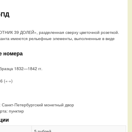
-ПД
ТНИК 39 ДОЛЕЙ», разделенная сверху цветочной розеткой.
канта имеются рельефные элементы, выполненные в виде
е номера
бразца 1832—1842 гг.
6 («·»)
:
Санкт-Петербургский монетный двор
рта:
пунктир
ции
5 рублей