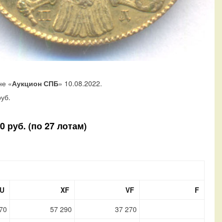
не «
Аукцион СПБ
» 10.08.2022.
уб.
 руб. (по 27 лотам)
U
XF
VF
F
70
57 290
37 270