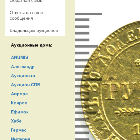
Обратная связь
Ответы на ваши
сообщения
Владельцам аукционов
Аукционные дома:
ANUMIS
Александр
Аукцион.ru
Аукцион.СПБ
Аврора
Конрос
Ефимок
Хабе
Гермес
Империя