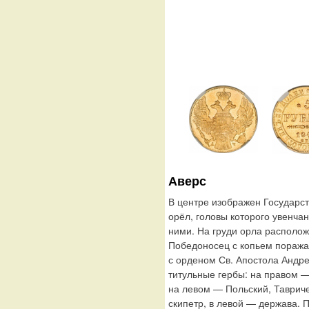
Аверс
В центре изображен Государс
орёл, головы которого увенча
ними. На груди орла располож
Победоносец с копьем поража
с орденом Св. Апостола Андр
титульные гербы: на правом —
на левом — Польский, Таврич
скипетр, в левой — держава. 