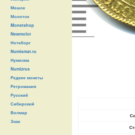
Мешок
Молоток
Monetshop
Newmolot
Нотеборг
Numismat.ru
Нумизма
Numizrus
Редкие монеты
Ретромания
Русский
Сибирский
Волмар
Со
Знак
Ст