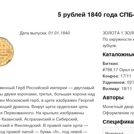
5 рублей 1840 года СПБ
Дата выпуска: 01.01.1840
ЗОЛОТА 1 ЗОЛО
По окружности 
зубцов.
Каталожны
Биткин
:
#798.17 Орел о
Конрос
: 17/11
Уздеников
: 021
твенный Герб Российской империи — двуглавый
Волмар
: 18/11
ны двумя коронами, третья, большая корона над
Авторы
ен Московский герб, в щите изображен Георгий
ющий дракона. Вокруг щита орденская цепь
Монетный двор
ея Первозванного. На крыльях изображены
Оформление гу
 Казанский, Астраханский и Сибирский,
Специфика
еский и Финляндский. В правой лапе орла —
Под правой лапой — буква «А», под левой —
Номинал