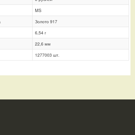
MS
а
Золото 917
6,54 г
22,6 мм
1277003 шт.