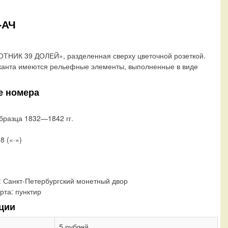
-АЧ
ТНИК 39 ДОЛЕЙ», разделенная сверху цветочной розеткой.
канта имеются рельефные элементы, выполненные в виде
е номера
бразца 1832—1842 гг.
8 («·»)
:
Санкт-Петербургский монетный двор
рта:
пунктир
ции
5 рублей