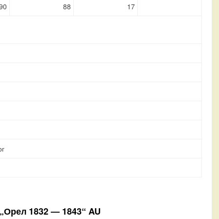
90
88
17
рг
 „Орел 1832 — 1843“ AU