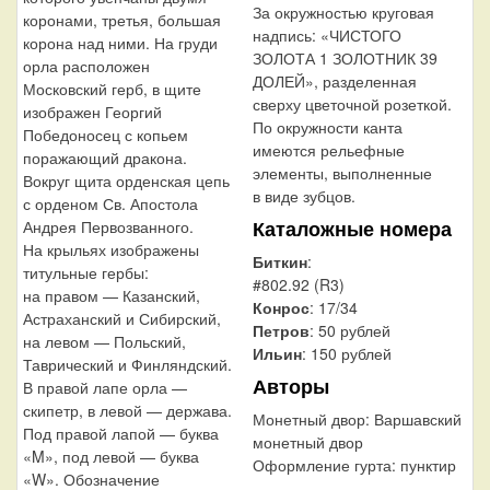
За окружностью круговая
коронами, третья, большая
надпись: «ЧИСТОГО
корона над ними. На груди
ЗОЛОТА 1 ЗОЛОТНИК 39
орла расположен
ДОЛЕЙ», разделенная
Московский герб, в щите
сверху цветочной розеткой.
изображен Георгий
По окружности канта
Победоносец с копьем
имеются рельефные
поражающий дракона.
элементы, выполненные
Вокруг щита орденская цепь
в виде зубцов.
с орденом Св. Апостола
Каталожные номера
Андрея Первозванного.
На крыльях изображены
Биткин
:
титульные гербы:
#802.92 (R3)
на правом — Казанский,
Конрос
: 17/34
Астраханский и Сибирский,
Петров
: 50 рублей
на левом — Польский,
Ильин
: 150 рублей
Таврический и Финляндский.
Авторы
В правой лапе орла —
скипетр, в левой — держава.
Монетный двор:
Варшавский
Под правой лапой — буква
монетный двор
«M», под левой — буква
Оформление гурта:
пунктир
«W». Обозначение