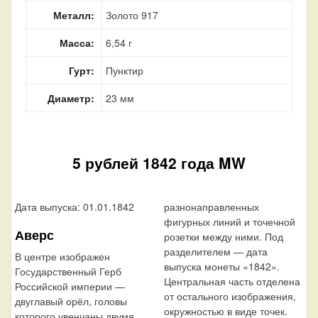
Металл:
Золото 917
Масса:
6,54 г
Гурт:
Пунктир
Диаметр:
23 мм
5 рублей 1842 года MW
Дата выпуска: 01.01.1842
разнонаправленных
фигурных линий и точечной
Аверс
розетки между ними. Под
разделителем — дата
В центре изображен
выпуска монеты «1842».
Государственный Герб
Центральная часть отделена
Российской империи —
от остального изображения,
двуглавый орёл, головы
окружностью в виде точек.
которого увенчаны двумя