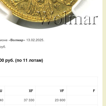
ционе «
Волмар
» 13.02.2025.
руб.
0 руб. (по 11 лотам)
U
XF
VF
F
40
37 330
23 600