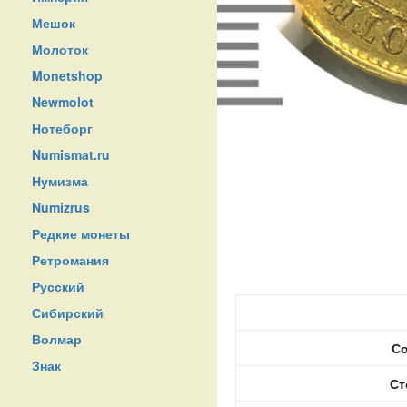
Мешок
Молоток
Monetshop
Newmolot
Нотеборг
Numismat.ru
Нумизма
Numizrus
Редкие монеты
Ретромания
Русский
Сибирский
Волмар
Со
Знак
Ст