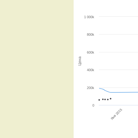
1 000k
800k
600k
Цена
400k
200k
0
Янв 2015