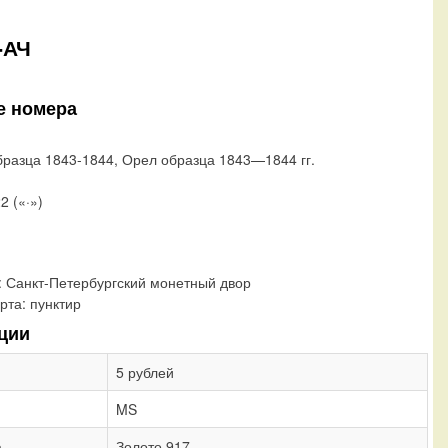
-АЧ
е номера
бразца 1843-1844, Орел образца 1843—1844 гг.
2 («·»)
:
Санкт-Петербургский монетный двор
рта:
пунктир
ции
5 рублей
MS
а
Золото 917