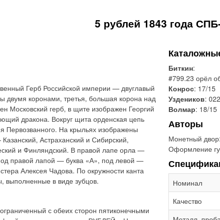
5 рублей 1843 года СПБ
Каталожны
Биткин
:
#799.23 орёл о
твенный Герб Российской империи — двуглавый
Конрос
: 17/15
ны двумя коронами, третья, большая корона над
Уздеников
: 022
ен Московский герб, в щите изображен Георгий
Волмар
: 18/15
ющий дракона. Вокруг щита орденская цепь
Авторы
ея Первозванного. На крыльях изображены
Монетный двор
 Казанский, Астраханский и Сибирский,
Оформление гу
еский и Финляндский. В правой лапе орла —
Под правой лапой — буква «А», под левой —
Специфика
стера Алексея Чадова. По окружности канта
 выполненные в виде зубцов.
Номинал
Качество
 ограниченный с обеих сторон пятиконечными
Металл, проб