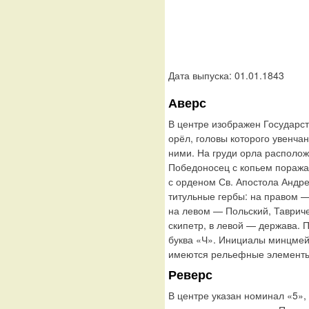
Дата выпуска: 01.01.1843
Аверс
В центре изображен Государс
орёл, головы которого увенча
ними. На груди орла располож
Победоносец с копьем поража
с орденом Св. Апостола Андр
титульные гербы: на правом —
на левом — Польский, Таврич
скипетр, в левой — держава. 
буква «Ч». Инициалы минцмей
имеются рельефные элементы,
Реверс
В центре указан номинал «5»,