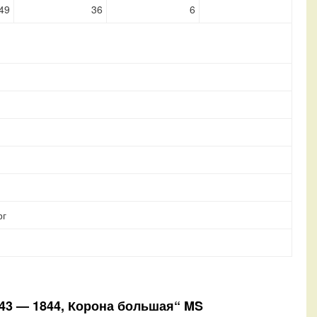
49
36
6
рг
843 — 1844, Корона большая“ MS