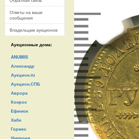
Обратная связь
Ответы на ваши
сообщения
Владельцам аукционов
Аукционные дома:
ANUMIS
Александр
Аукцион.ru
Аукцион.СПБ
Аврора
Конрос
Ефимок
Хабе
Гермес
Империя