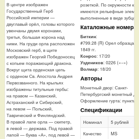
В центре изображен
розеткой. По окружности кан
Государственный Герб
имеются рельефные элемен
Российской империи —
выполненные в виде зубцов.
двуглавый орёл, головы которого
Каталожные номера
увенчаны двумя коронами,
Биткин
:
третья, большая корона над
#799.28 (R) Орел образца 
ними. На груди орла расположен
1849 гг.
Московский герб, в щите
Конрос
: 17/20
изображен Георгий Победоносец
Уздеников
: 0226 («−»)
с копьем поражающий дракона.
Волмар
: 18/20
Вокруг щита орденская цепь
с орденом Св. Апостола Андрея
Авторы
Первозванного. На крыльях
Монетный двор:
Санкт-
изображены титульные гербы:
Петербургский монетный дв
на правом — Казанский,
Оформление гурта:
пунктир
Астраханский и Сибирский,
на левом — Польский,
Спецификации
Таврический и Финляндский.
В правой лапе орла — скипетр,
Номинал
5 рублей
в левой — держава. Под правой
Качество
MS
лапой — буква «А», под левой —