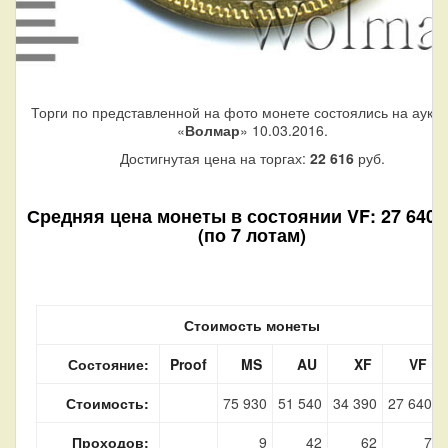
Торги по представленной на фото монете состоялись на аукц
«
Волмар
» 10.03.2016.
Достигнутая цена на торгах:
22 616
руб.
Средняя цена монеты в состоянии VF: 27 640 
(по 7 лотам)
Стоимость монеты
Состояние:
Proof
MS
AU
XF
VF
Стоимость:
75 930
51 540
34 390
27 640
Проходов:
9
42
62
7