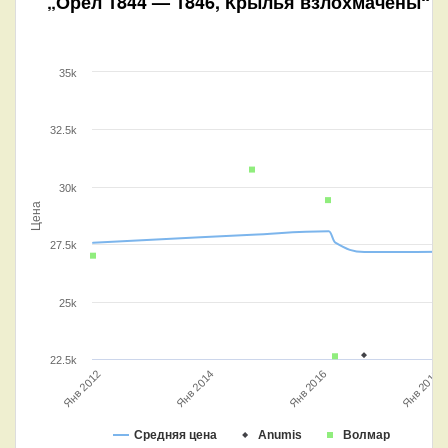
„Орел 1844 — 1846, Крылья взлохмачены“ V
35k
32.5k
30k
Цена
27.5k
25k
22.5k
Янв 2014
Янв 2016
Янв 2018
Янв 2012
Средняя цена
Anumis
Волмар