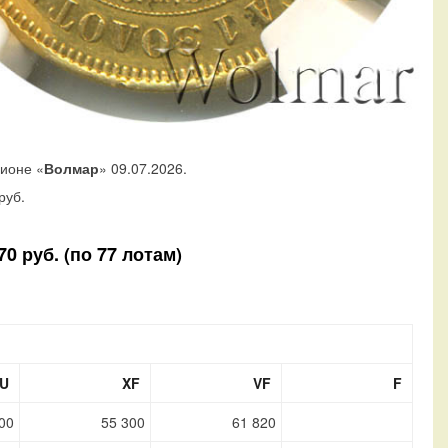
ционе «
Волмар
» 09.07.2026.
руб.
0 руб. (по 77 лотам)
U
XF
VF
F
00
55 300
61 820