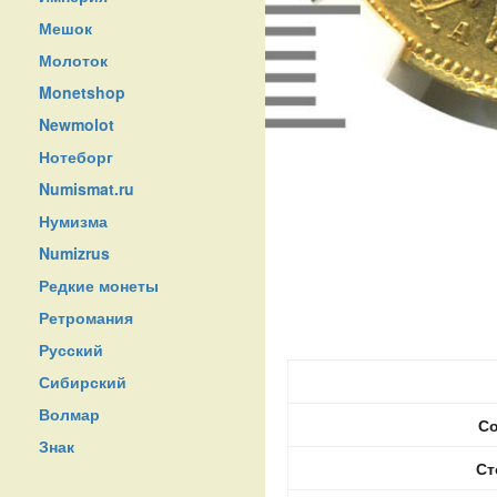
Мешок
Молоток
Monetshop
Newmolot
Нотеборг
Numismat.ru
Нумизма
Numizrus
Редкие монеты
Ретромания
Русский
Сибирский
Волмар
Со
Знак
Ст