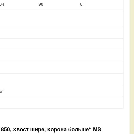
64
98
8
рг
1850, Хвост шире, Корона больше“ MS