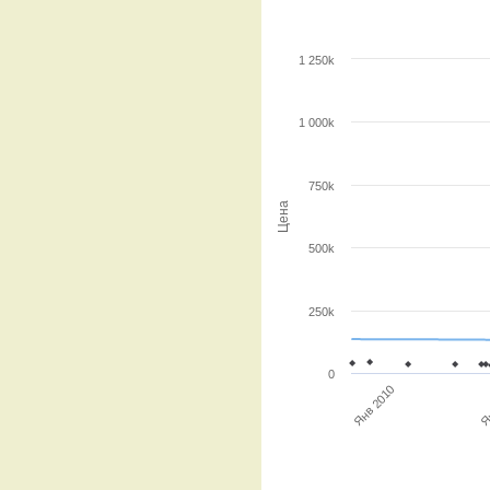
1 250k
1 000k
750k
Цена
500k
250k
0
Янв 2010
Ян