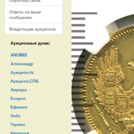
Обратная связь
Ответы на ваши
сообщения
Владельцам аукционов
Аукционные дома:
ANUMIS
Александр
Аукцион.ru
Аукцион.СПБ
Аврора
Конрос
Ефимок
Хабе
Гермес
Империя