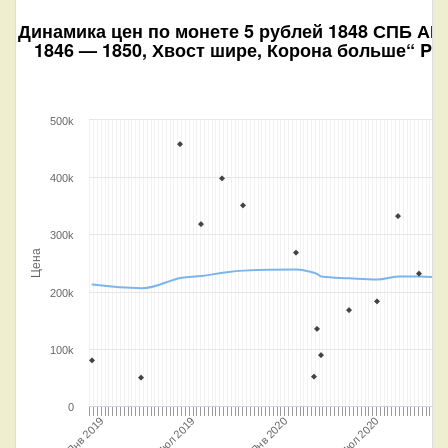
Динамика цен по монете
5 рублей 1848 СПБ АГ
1846 — 1850, Хвост шире, Корона больше“ P
500k
400k
300k
Цена
200k
100k
0
Янв 2020
Июл 2020
Янв 2019
Июл 2019
Янв