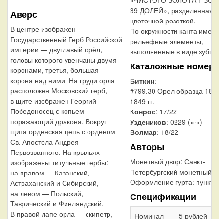
39 ДОЛЕЙ», разделенная с
Аверс
цветочной розеткой.
В центре изображен
По окружности канта имею
Государственный Герб Российской
рельефные элементы,
империи — двуглавый орёл,
выполненные в виде зубцов
головы которого увенчаны двумя
Каталожные номера
коронами, третья, большая
корона над ними. На груди орла
Биткин
:
расположен Московский герб,
#799.30 Орел образца 18
в щите изображен Георгий
1849 гг.
Победоносец с копьем
Конрос
: 17/22
поражающий дракона. Вокруг
Уздеников
: 0229 («·»)
щита орденская цепь с орденом
Волмар
: 18/22
Св. Апостола Андрея
Авторы
Первозванного. На крыльях
Монетный двор:
Санкт-
изображены титульные гербы:
Петербургский монетный д
на правом — Казанский,
Оформление гурта:
пункти
Астраханский и Сибирский,
на левом — Польский,
Спецификации
Таврический и Финляндский.
В правой лапе орла — скипетр,
Номинал
5 рублей