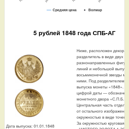
Средняя цена
Волмар
5 рублей 1848 года СПБ-АГ
Ниже, расположен декорат
разделитель в виде двух
разнонаправленных фигур
линий и небольшой выпукл
восьмиконечной звезды ме
ними. Под разделителем —
выпуска монеты «1848». П
цифрой даты — обозначен
монетного двора «С.П.Б.».
Центральная часть отделе
от остального изображения
окружностью в виде точек.
За окружностью круговая н
Дата выпуска: 01.01.1848
«ЧИСТОГО ЗОЛОТА 1 ЗО