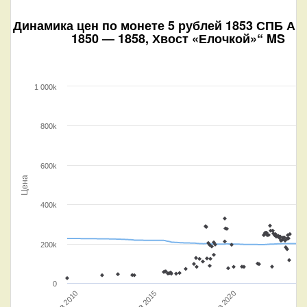
Динамика цен по монете
5 рублей 1853 СПБ АГ
1850 — 1858, Хвост «Елочкой»“ MS
1 000k
800k
600k
Цена
400k
200k
0
Янв 2
Янв 2020
Янв 2015
Янв 2010