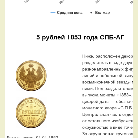
Средняя цена
Волмар
5 рублей 1853 года СПБ-АГ
Ниже, расположен декора
разделитель в виде двух
разнонаправленных фигур
линий и небольшой выпукл
восьмиконечной звезды ме
ними. Под разделителем —
выпуска монеты «1853». П
цифрой даты — обозначен
монетного двора «С.П.Б.».
Центральная часть отделе
от остального изображения
окружностью в виде точек.
За окружностью круговая н
Дата выпуска: 01.01.1853