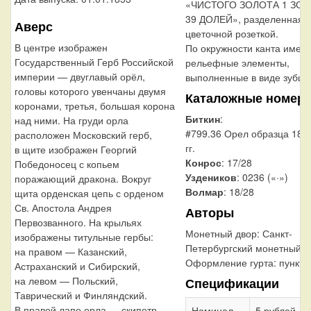
«ЧИСТОГО ЗОЛОТА 1 ЗО
39 ДОЛЕЙ», разделенная с
Аверс
цветочной розеткой.
В центре изображен
По окружности канта имею
Государственный Герб Российской
рельефные элементы,
империи — двуглавый орёл,
выполненные в виде зубцо
головы которого увенчаны двумя
Каталожные номер
коронами, третья, большая корона
Биткин
:
над ними. На груди орла
#799.36 Орел образца 18
расположен Московский герб,
гг.
в щите изображен Георгий
Конрос
: 17/28
Победоносец с копьем
Уздеников
: 0236 («·»)
поражающий дракона. Вокруг
Волмар
: 18/28
щита орденская цепь с орденом
Св. Апостола Андрея
Авторы
Первозванного. На крыльях
Монетный двор:
Санкт-
изображены титульные гербы:
Петербургский монетный д
на правом — Казанский,
Оформление гурта:
пункти
Астраханский и Сибирский,
на левом — Польский,
Спецификации
Таврический и Финляндский.
В правой лапе орла — скипетр,
Номинал
5 рублей