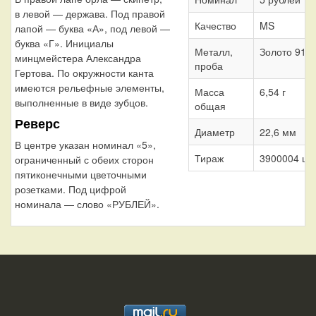
в левой — держава. Под правой
Качество
MS
лапой — буква «А», под левой —
буква «Г». Инициалы
Металл,
Золото 917
минцмейстера Александра
проба
Гертова. По окружности канта
имеются рельефные элементы,
Масса
6,54 г
выполненные в виде зубцов.
общая
Реверс
Диаметр
22,6 мм
В центре указан номинал «5»,
Тираж
3900004 шт
ограниченный с обеих сторон
пятиконечными цветочными
розетками. Под цифрой
номинала — слово «РУБЛЕЙ».