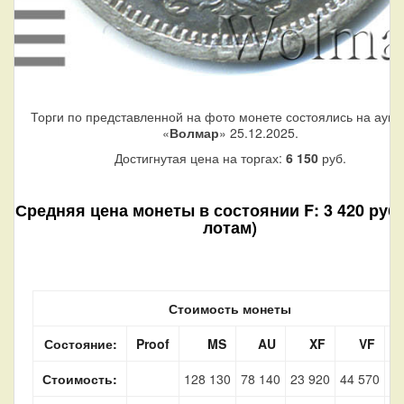
Торги по представленной на фото монете состоялись на аукц
«
Волмар
» 25.12.2025.
Достигнутая цена на торгах:
6 150
руб.
Средняя цена монеты в состоянии F: 3 420 руб. 
лотам)
Стоимость монеты
Состояние:
Proof
MS
AU
XF
VF
Стоимость:
128 130
78 140
23 920
44 570
3 