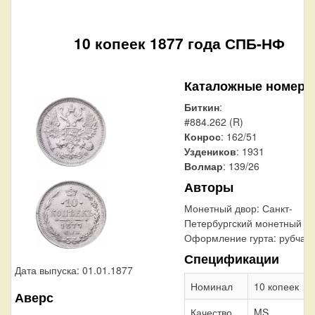
10 копеек 1877 года СПБ-НФ
Каталожные номера
Биткин
:
#884.262 (R)
Конрос
: 162/51
Уздеников
: 1931
Волмар
: 139/26
Авторы
Монетный двор:
Санкт-
Петербургский монетный д
Оформление гурта:
рубчат
Спецификации
Дата выпуска: 01.01.1877
Номинал
10 копеек
Аверс
Качество
MS