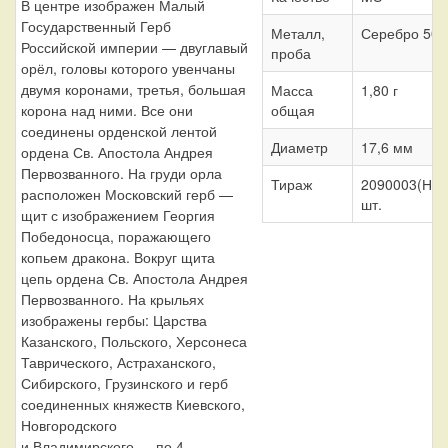
В центре изображен Малый
Государственный Герб
Металл,
Серебро 500
Российской империи — двуглавый
проба
орёл, головы которого увенчаны
двумя коронами, третья, большая
Масса
1,80 г
общая
корона над ними. Все они
соединены орденской лентой
Диаметр
17,6 мм
ордена Св. Апостола Андрея
Первозванного. На груди орла
Тираж
2090003(НФи
расположен Московский герб —
шт.
щит с изображением Георгия
Победоносца, поражающего
копьем дракона. Вокруг щита
цепь ордена Св. Апостола Андрея
Первозванного. На крыльях
изображены гербы: Царства
Казанского, Польского, Херсонеса
Таврического, Астраханского,
Сибирского, Грузинского и герб
соединенных княжеств Киевского,
Новгородского
и Владимирского — по 4