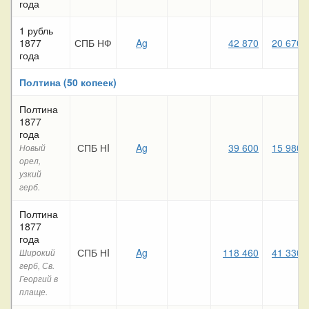
года
1 рубль
1877
СПБ НФ
Ag
42 870
20 670
года
Полтина (50 копеек)
Полтина
1877
года
СПБ НI
Ag
39 600
15 980
Новый
орел,
узкий
герб.
Полтина
1877
года
СПБ НI
Ag
118 460
41 330
Широкий
герб, Св.
Георгий в
плаще.