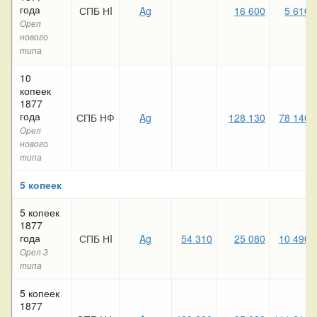
года
СПБ НI
Ag
16 600
5 610
Орел
нового
типа
10
копеек
1877
года
СПБ НФ
Ag
128 130
78 140
Орел
нового
типа
5 копеек
5 копеек
1877
года
СПБ НI
Ag
54 310
25 080
10 490
Орел 3
типа
5 копеек
1877