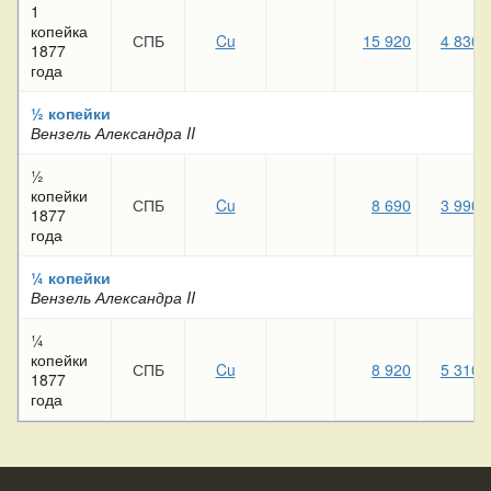
1
копейка
СПБ
Cu
15 920
4 830
1877
года
½ копейки
Вензель Александра II
½
копейки
СПБ
Cu
8 690
3 990
1877
года
¼ копейки
Вензель Александра II
¼
копейки
СПБ
Cu
8 920
5 310
1877
года