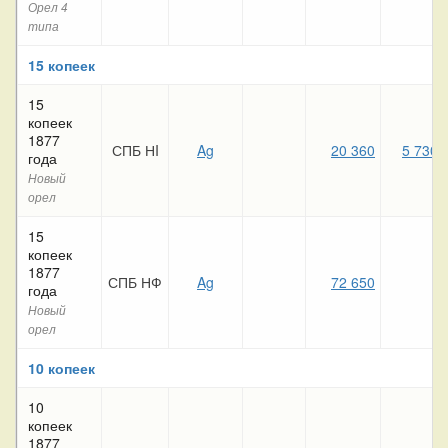
Орел 4
типа
15 копеек
15
копеек
1877
СПБ НI
Ag
20 360
5 730
года
Новый
орел
15
копеек
1877
СПБ НФ
Ag
72 650
года
Новый
орел
10 копеек
10
копеек
1877