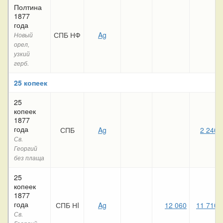
Полтина
1877
года
СПБ НФ
Ag
Новый
орел,
узкий
герб.
25 копеек
25
копеек
1877
года
СПБ
Ag
2 240
Св.
Георгий
без плаща
25
копеек
1877
года
СПБ НI
Ag
12 060
11 710
Св.