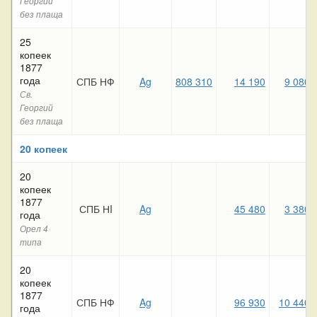
Георгий
без плаща
25
копеек
1877
года
СПБ НФ
Ag
808 310
14 190
9 080
Св.
Георгий
без плаща
20 копеек
20
копеек
1877
СПБ НI
Ag
45 480
3 380
года
Орел 4
типа
20
копеек
1877
СПБ НФ
Ag
96 930
10 440
года