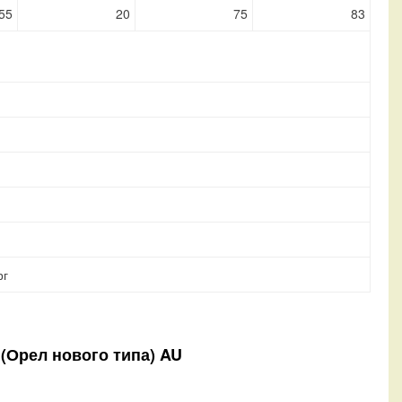
55
20
75
83
рг
 (Орел нового типа) AU