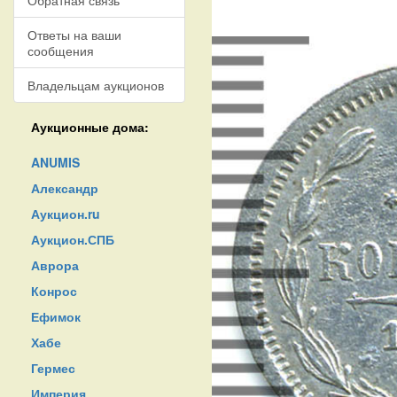
Обратная связь
Ответы на ваши
сообщения
Владельцам аукционов
Аукционные дома:
ANUMIS
Александр
Аукцион.ru
Аукцион.СПБ
Аврора
Конрос
Ефимок
Хабе
Гермес
Империя