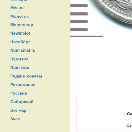
Мешок
Молоток
Monetshop
Newmolot
Нотеборг
Numismat.ru
Нумизма
Numizrus
Редкие монеты
Ретромания
Русский
Сибирский
Волмар
Со
Знак
Ст