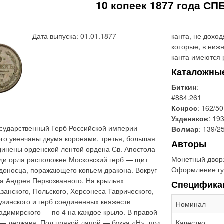
10 копеек 1877 года СПБ
Дата выпуска: 01.01.1877
канта, не доход
которые, в ниж
канта имеются 
Каталожны
Биткин
:
#884.261
Конрос
: 162/50
Уздеников
: 19
сударственный Герб Российской империи —
Волмар
: 139/2
ого увенчаны двумя коронами, третья, большая
Авторы
динены орденской лентой ордена Св. Апостола
Монетный двор
уди орла расположен Московский герб — щит
Оформление гу
доносца, поражающего копьем дракона. Вокруг
ла Андрея Первозванного. На крыльях
Специфика
занского, Польского, Херсонеса Таврического,
рузинского и герб соединенных княжеств
Номинал
ладимирского — по 4 на каждое крыло. В правой
 — держава. Под правой лапой — буква «Н», под
Качество