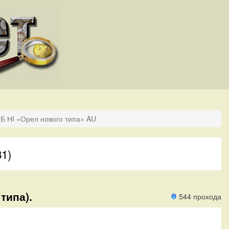
Б НI «Орел нового типа» AU
81)
типа).
544 прохода