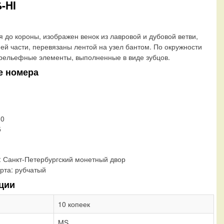
-HI
я до короны, изображен венок из лавровой и дубовой ветви,
ней части, перевязаны лентой на узел бантом. По окружности
рельефные элементы, выполненные в виде зубцов.
е номера
30
5
:
Санкт-Петербургский монетный двор
рта:
рубчатый
ции
10 копеек
MS