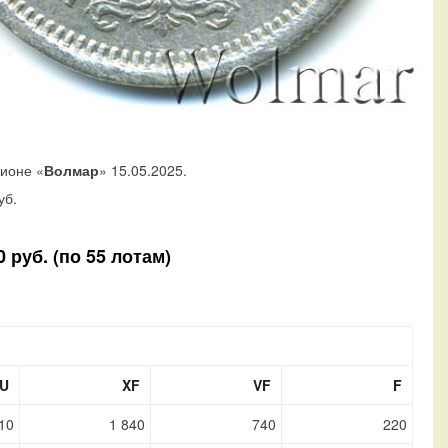
ционе «
Волмар
» 15.05.2025.
уб.
 руб. (по 55 лотам)
U
XF
VF
F
10
1 840
740
220