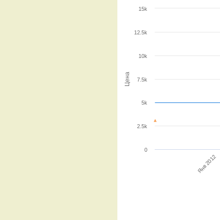
15k
12.5k
10k
Цена
7.5k
5k
2.5k
0
Янв 2012