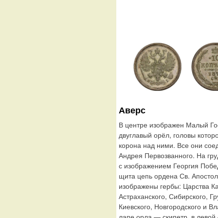
Аверс
В центре изображен Малый Го
двуглавый орёл, головы котор
корона над ними. Все они сое
Андрея Первозванного. На гр
с изображением Георгия Побе
щита цепь ордена Св. Апосто
изображены гербы: Царства Ка
Астраханского, Сибирского, Г
Киевского, Новгородского и В
лапе орла — скипетр, в левой