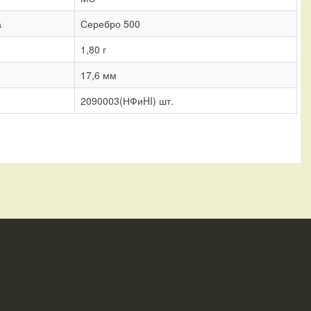
а
Серебро 500
1,80 г
17,6 мм
2090003(НФиHI) шт.