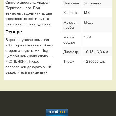
Святого апостола Андрея
Номинал
½ копейки
Первозванного. Под
Качество
MS
вензелем, вдоль канта, две
скрещенные ветви: слева
Металл,
Медь
лавровая, справа дубовая.
проба
Реверс
Масса
1,64 г
В центре указан номинал
общая
«½», ограниченный с обеих
сторон звездочками. Под
Диаметр
16,15-16,3 мм
цифрой номинала слово —
Тираж
1290000 шт.
«КОПЕЙКИ». Ниже,
расположен декоративный
разделитель в виде двух