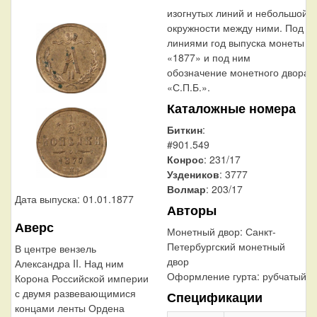
изогнутых линий и небольшой
окружности между ними. Под
линиями год выпуска монеты
«1877» и под ним
обозначение монетного двора
«С.П.Б.».
Каталожные номера
Биткин
:
#901.549
Конрос
: 231/17
Уздеников
: 3777
Волмар
: 203/17
Дата выпуска: 01.01.1877
Авторы
Аверс
Монетный двор:
Санкт-
Петербургский монетный
В центре вензель
двор
Александра II. Над ним
Оформление гурта:
рубчатый
Корона Российской империи
с двумя развевающимися
Спецификации
концами ленты Ордена