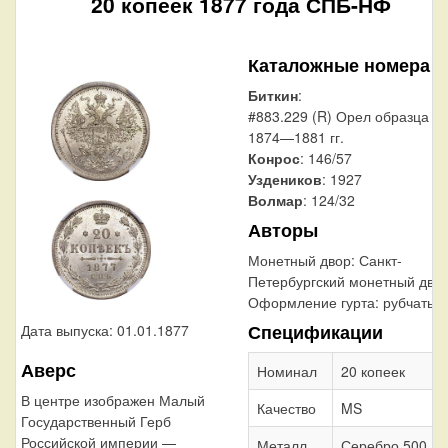
20 копеек 1877 года СПБ-НФ
Каталожные номера
Биткин
:
#883.229 (R) Орел образца
1874—1881 гг.
Конрос
: 146/57
Уздеников
: 1927
Волмар
: 124/32
Авторы
Монетный двор:
Санкт-
Петербургский монетный дво
Оформление гурта:
рубчатый
Спецификации
Дата выпуска: 01.01.1877
Аверс
Номинал
20 копеек
В центре изображен Малый
Качество
MS
Государственный Герб
Российской империи —
Металл,
Серебро 500