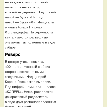
на каждое крыло. В правой
лапе орла — скипетр,
в левой — держава. Под правой
лапой — буква «Н», под
левой — буква «Ф». Инициалы
минцмейстера Николая
Фоллендорфа. По окружности
канта имеются рельефные
элементы, выполненные в виде
зубцов.
Реверс
В центре указан номинал —
«20», ограниченный с обеих
сторон шестиконечными
звездочками. Над цифрой —
Корона Российской империи.
Под цифрой номинала — слово
«КОПЕЕК». Ниже, расположен
декоративный разделитель
в виде двух разнонаправленных
фигурных линий