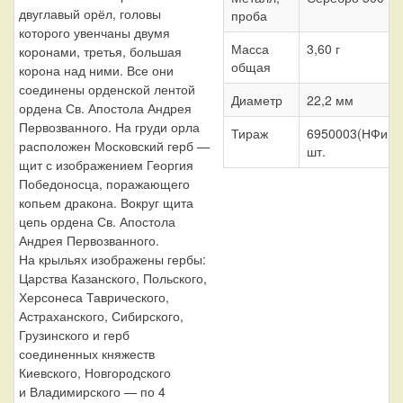
двуглавый орёл, головы
проба
которого увенчаны двумя
Масса
3,60 г
коронами, третья, большая
общая
корона над ними. Все они
соединены орденской лентой
Диаметр
22,2 мм
ордена Св. Апостола Андрея
Первозванного. На груди орла
Тираж
6950003(НФиHI
расположен Московский герб —
шт.
щит с изображением Георгия
Победоносца, поражающего
копьем дракона. Вокруг щита
цепь ордена Св. Апостола
Андрея Первозванного.
На крыльях изображены гербы:
Царства Казанского, Польского,
Херсонеса Таврического,
Астраханского, Сибирского,
Грузинского и герб
соединенных княжеств
Киевского, Новгородского
и Владимирского — по 4