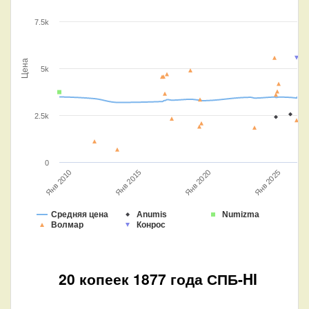
7.5k
Цена
5k
2.5k
0
Янв 2025
Янв 2010
Янв 2015
Янв 2020
Средняя цена
Anumis
Numizma
Волмар
Конрос
20 копеек 1877 года СПБ-HI