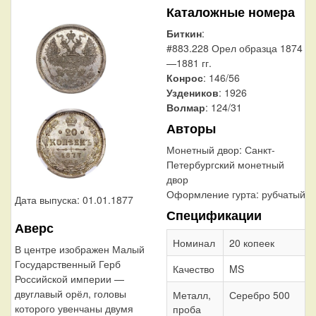
Каталожные номера
Биткин
:
#883.228 Орел образца 1874
—1881 гг.
Конрос
: 146/56
Уздеников
: 1926
Волмар
: 124/31
Авторы
Монетный двор:
Санкт-
Петербургский монетный
двор
Оформление гурта:
рубчатый
Дата выпуска: 01.01.1877
Спецификации
Аверс
Номинал
20 копеек
В центре изображен Малый
Государственный Герб
Качество
MS
Российской империи —
двуглавый орёл, головы
Металл,
Серебро 500
которого увенчаны двумя
проба