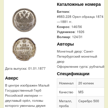
Каталожные номера
Биткин
:
#883.228 Орел образца 1874
—1881 гг.
Конрос
: 146/56
Уздеников
: 1926
Волмар
: 124/31
Авторы
Монетный двор:
Санкт-
Петербургский монетный
двор
Оформление гурта:
рубчатый
Дата выпуска: 01.01.1877
Спецификации
Аверс
Номинал
20 копеек
В центре изображен Малый
Государственный Герб
Качество
MS
Российской империи —
двуглавый орёл, головы
Металл,
Серебро 500
которого увенчаны двумя
проба