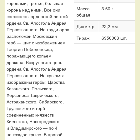
коронами, третья, большая
Масса
3,60 г
корона над ними. Все они
общая
соединены орденской лентой
ордена Св. Апостола Андрея
Диаметр
22,2 мм
Первозванного. На груди орла
расположен Московский
Тираж
6950003 шт.
герб — щит с изображением
Георгия Победоносца,
поражающего копьем
дракона. Вокруг щита цепь
ордена Св. Апостола Андрея
Первозванного. На крыльях
изображены гербы: Царства
Казанского, Польского,
Херсонеса Таврического,
Астраханского, Сибирского,
Грузинского и герб
соединенных княжеств
Киевского, Новгородского
и Владимирского — по 4
на каждое крыло. В правой