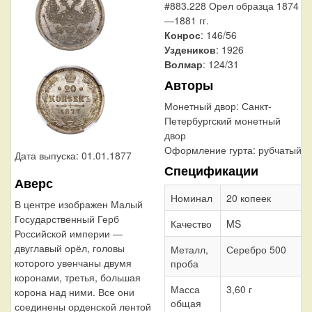
#883.228 Орел образца 1874
—1881 гг.
Конрос
: 146/56
Уздеников
: 1926
Волмар
: 124/31
Авторы
Монетный двор:
Санкт-
Петербургский монетный
двор
Оформление гурта:
рубчатый
Дата выпуска: 01.01.1877
Спецификации
Аверс
Номинал
20 копеек
В центре изображен Малый
Государственный Герб
Качество
MS
Российской империи —
двуглавый орёл, головы
Металл,
Серебро 500
которого увенчаны двумя
проба
коронами, третья, большая
Масса
3,60 г
корона над ними. Все они
общая
соединены орденской лентой