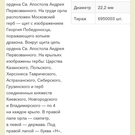
ордена Св. Апостола Андрея
Диаметр
22,2 мм
Первозванного. На груди орла
расположен Московский
Тираж
6950003 шт.
герб — щит с изображением
Георгия Победоносца,
поражающего копьем
дракона. Вокруг щита цепь
ордена Св. Апостола Андрея
Первозванного. На крыльях
изображены гербы: Царства
Казанского, Польского,
Херсонеса Таврического,
Астраханского, Сибирского,
Грузинского и герб
соединенных княжеств
Киевского, Новгородского
и Владимирского — по 4
на каждое крыло. В правой
лапе орла — скипетр,
в левой — держава. Под
правой лапой — буква «Н»,