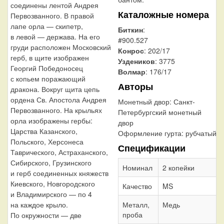
соединены лентой Андрея
Каталожные номера
Первозванного. В правой
лапе орла — скипетр,
Биткин
:
в левой — держава. На его
#900.527
груди расположен Московский
Конрос
: 202/17
герб, в щите изображен
Уздеников
: 3775
Георгий Победоносец
Волмар
: 176/17
с копьем поражающий
Авторы
дракона. Вокруг щита цепь
ордена Св. Апостола Андрея
Монетный двор:
Санкт-
Первозванного. На крыльях
Петербургский монетный
орла изображены гербы:
двор
Царства Казанского,
Оформление гурта:
рубчатый
Польского, Херсонеса
Спецификации
Таврического, Астраханского,
Сибирского, Грузинского
Номинал
2 копейки
и герб соединенных княжеств
Киевского, Новгородского
Качество
MS
и Владимирского — по 4
на каждое крыло.
Металл,
Медь
проба
По окружности — две