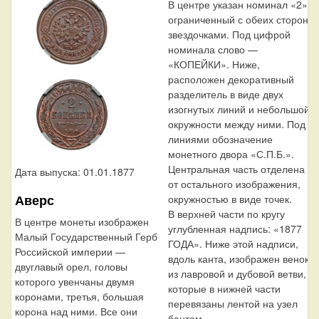
В центре указан номинал «2»,
ограниченный с обеих сторон
звездочками. Под цифрой
номинала слово —
«КОПЕЙКИ». Ниже,
расположен декоративный
разделитель в виде двух
изогнутых линий и небольшой
окружности между ними. Под
линиями обозначение
монетного двора «С.П.Б.».
Центральная часть отделена
Дата выпуска: 01.01.1877
от остального изображения,
Аверс
окружностью в виде точек.
В верхней части по кругу
В центре монеты изображен
углубленная надпись: «1877
Малый Государственный Герб
ГОДА». Ниже этой надписи,
Российской империи —
вдоль канта, изображен венок
двуглавый орел, головы
из лавровой и дубовой ветви,
которого увенчаны двумя
которые в нижней части
коронами, третья, большая
перевязаны лентой на узел
корона над ними. Все они
бантом.