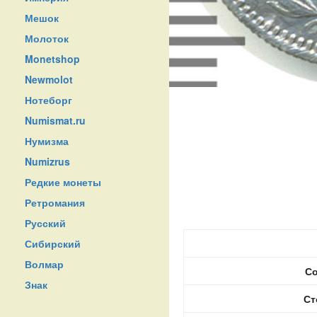
Мешок
Молоток
Monetshop
Newmolot
Нотеборг
Numismat.ru
Нумизма
Numizrus
Редкие монеты
Ретромания
Русский
Сибирский
Волмар
Со
Знак
Ст