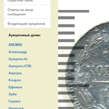
Обратная связь
Ответы на ваши
сообщения
Владельцам аукционов
Аукционные дома:
ANUMIS
Александр
Аукцион.ru
Аукцион.СПБ
Аврора
Конрос
Ефимок
Хабе
Гермес
Империя