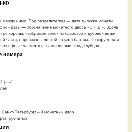
-НФ
ом между ними. Под разделителем — дата выпуска монеты
фрой даты — обозначение монетного двора «С.П.Б.». Вдоль
я до короны, изображен венок из лавровой и дубовой ветви,
ней части, перевязаны лентой на узел бантом. По окружности
рельефные элементы, выполненные в виде зубцов.
е номера
3 («·»)
блей
6
:
Санкт-Петербургский монетный двор
рта:
рубчатый
ции