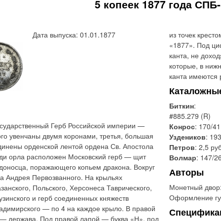
5 копеек 1877 года СПБ
Дата выпуска: 01.01.1877
из точек крест
«1877». Под ци
канта, не доход
которые, в ниж
канта имеются 
Каталожны
Биткин
:
#885.279 (R)
сударственный Герб Российской империи —
Конрос
: 170/41
ого увенчаны двумя коронами, третья, большая
Уздеников
: 193
динены орденской лентой ордена Св. Апостола
Петров
: 2,5 ру
уди орла расположен Московский герб — щит
Волмар
: 147/2
доносца, поражающего копьем дракона. Вокруг
Авторы
ла Андрея Первозванного. На крыльях
Монетный двор
занского, Польского, Херсонеса Таврического,
Оформление гу
рузинского и герб соединенных княжеств
ладимирского — по 4 на каждое крыло. В правой
Специфика
 — держава. Под правой лапой — буква «Н», под