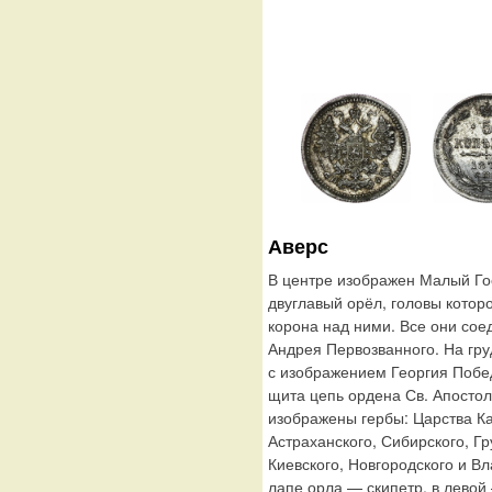
Аверс
В центре изображен Малый Го
двуглавый орёл, головы котор
корона над ними. Все они сое
Андрея Первозванного. На гр
с изображением Георгия Побе
щита цепь ордена Св. Апосто
изображены гербы: Царства Ка
Астраханского, Сибирского, Г
Киевского, Новгородского и В
лапе орла — скипетр, в левой