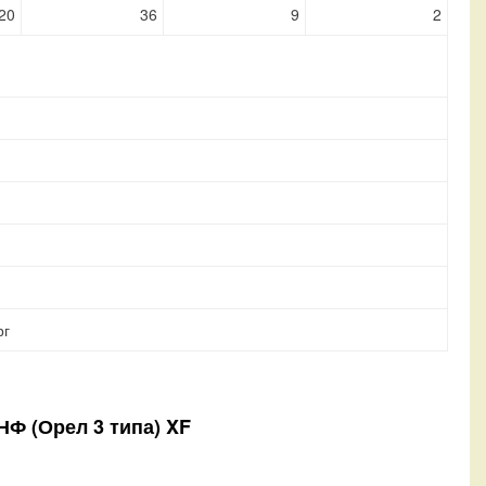
20
36
9
2
рг
НФ (Орел 3 типа) XF