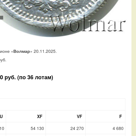
ционе «
Волмар
» 20.11.2025.
уб.
 руб. (по 36 лотам)
U
XF
VF
F
10
54 130
24 270
4 680