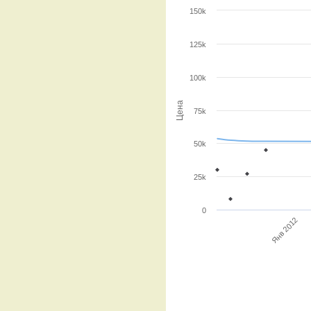
150k
125k
100k
Цена
75k
50k
25k
0
Янв 2012