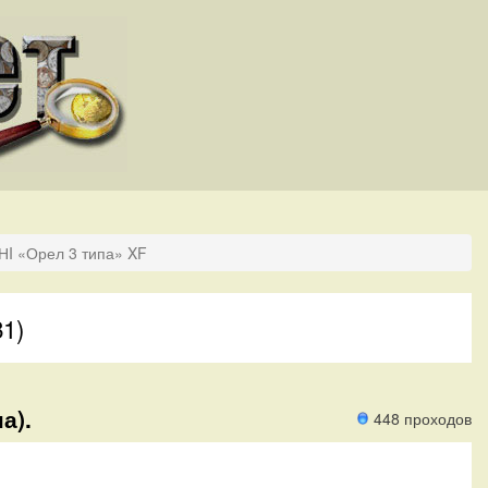
НI «Орел 3 типа» XF
81)
а).
448 проходов