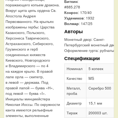
Биткин
:
поражающего копьем дракона.
#885.278
Вокруг щита цепь ордена Св.
Конрос
: 170/40
Апостола Андрея
Уздеников
: 1932
Первозванного. На крыльях
Волмар
: 147/25
изображены гербы: Царства
Авторы
Казанского, Польского,
Херсонеса Таврического,
Монетный двор:
Санкт-
Астраханского, Сибирского,
Петербургский монетный двор
Грузинского и герб
Оформление гурта:
рубчатый
соединенных княжеств
Спецификации
Киевского, Новгородского
и Владимирского — по 4
Номинал
5 копеек
на каждое крыло. В правой
лапе орла — скипетр,
Качество
MS
в левой — держава. Под
правой лапой — буква «Н»,
Металл,
Серебро 500
проба
под левой — буква «I».
Инициалы минцмейстера
Диаметр
15,1 мм
Николая Иоссы. По окружности
канта имеются рельефные
Тираж
200003 шт.
элементы, выполненные