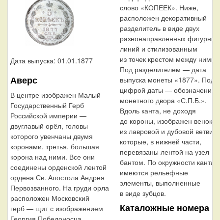
слово «КОПЕЕК». Ниже,
расположен декоративный
разделитель в виде двух
разнонаправленных фигурных
линий и стилизованным
из точек крестом между ними.
Дата выпуска: 01.01.1877
Под разделителем — дата
Аверс
выпуска монеты «1877». Под
цифрой даты — обозначение
В центре изображен Малый
монетного двора «С.П.Б.».
Государственный Герб
Вдоль канта, не доходя
Российской империи —
до короны, изображен венок
двуглавый орёл, головы
из лавровой и дубовой ветви,
которого увенчаны двумя
которые, в нижней части,
коронами, третья, большая
перевязаны лентой на узел
корона над ними. Все они
бантом. По окружности канта
соединены орденской лентой
имеются рельефные
ордена Св. Апостола Андрея
элементы, выполненные
Первозванного. На груди орла
в виде зубцов.
расположен Московский
Каталожные номера
герб — щит с изображением
Георгия Победоносца,