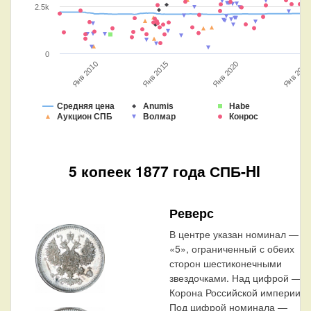
2.5k
0
Янв 2020
Янв 2025
Янв 2010
Янв 2015
Средняя цена
Anumis
Habe
Аукцион СПБ
Волмар
Конрос
5 копеек 1877 года СПБ-HI
Реверс
В центре указан номинал —
«5», ограниченный с обеих
сторон шестиконечными
звездочками. Над цифрой —
Корона Российской империи.
Под цифрой номинала —