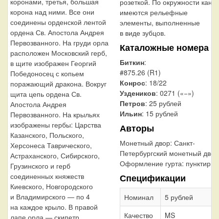
коронами, третья, большая
розеткой. По окружности канта
корона над ними. Все они
имеются рельефные
соединены орденской лентой
элементы, выполненные
ордена Св. Апостола Андрея
в виде зубцов.
Первозванного. На груди орла
Каталожные номера
расположен Московский герб,
Биткин
:
в щите изображен Георгий
#875.26 (R1)
Победоносец с копьем
Конрос
: 18/22
поражающий дракона. Вокруг
Уздеников
: 0271 («−»)
щита цепь ордена Св.
Петров
: 25 рублей
Апостола Андрея
Ильин
: 15 рублей
Первозванного. На крыльях
изображены гербы: Царства
Авторы
Казанского, Польского,
Монетный двор:
Санкт-
Херсонеса Таврического,
Петербургский монетный двор
Астраханского, Сибирского,
Оформление гурта:
пунктир
Грузинского и герб
соединенных княжеств
Спецификации
Киевского, Новгородского
и Владимирского — по 4
Номинал
5 рублей
на каждое крыло. В правой
Качество
MS
лапе орла — скипетр,