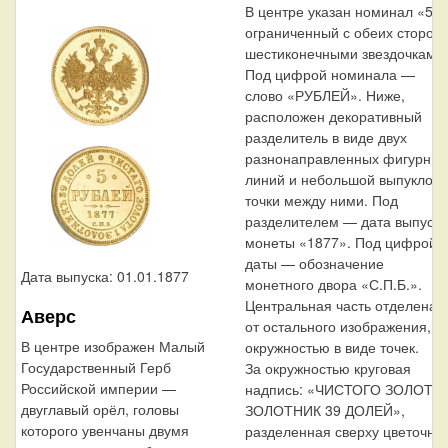
В центре указан номинал «5»,
ограниченный с обеих сторон
шестиконечными звездочками.
Под цифрой номинала —
слово «РУБЛЕЙ». Ниже,
расположен декоративный
разделитель в виде двух
разнонаправленных фигурных
линий и небольшой выпуклой
точки между ними. Под
разделителем — дата выпуска
монеты «1877». Под цифрой
даты — обозначение
Дата выпуска: 01.01.1877
монетного двора «С.П.Б.».
Центральная часть отделена
Аверс
от остального изображения,
В центре изображен Малый
окружностью в виде точек.
Государственный Герб
За окружностью круговая
Российской империи —
надпись: «ЧИСТОГО ЗОЛОТА 
двуглавый орёл, головы
ЗОЛОТНИК 39 ДОЛЕЙ»,
которого увенчаны двумя
разделенная сверху цветочно