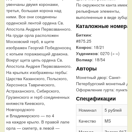
увенчаны двумя коронами,
По окружности канта имеют
третья, большая корона над
рельефные элементы,
ними. Все они соединены
выполненные в виде зубцов.
орденской лентой ордена Св.
Каталожные номера
Апостола Андрея Первозванного.
Биткин
:
На груди орла расположен
#875.25
Московский герб, в щите
Конрос
: 18/21
изображен Георгий Победоносец
Уздеников
: 0270 («·»)
с копьем поражающий дракона.
Волмар
: 18/54
Вокруг щита цепь ордена Св.
Апостола Андрея Первозванного.
Авторы
На крыльях изображены гербы:
Монетный двор:
Санкт-
Царства Казанского, Польского,
Петербургский монетный дв
Херсонеса Таврического,
Оформление гурта:
пунктир
Астраханского, Сибирского,
Грузинского и герб соединенных
Спецификации
княжеств Киевского,
Новгородского
Номинал
5 рублей
и Владимирского — по 4
Качество
MS
на каждое крыло. В правой лапе
орла — скипетр, в левой —
Металл,
Золото 917