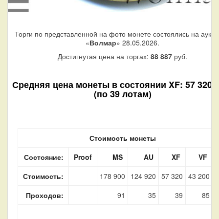
Торги по представленной на фото монете состоялись на аукц
«
Волмар
» 28.05.2026.
Достигнутая цена на торгах:
88 887
руб.
Средняя цена монеты в состоянии XF: 57 320 р
(по 39 лотам)
Стоимость монеты
Состояние:
Proof
MS
AU
XF
VF
Стоимость:
178 900
124 920
57 320
43 200
Проходов:
91
35
39
85