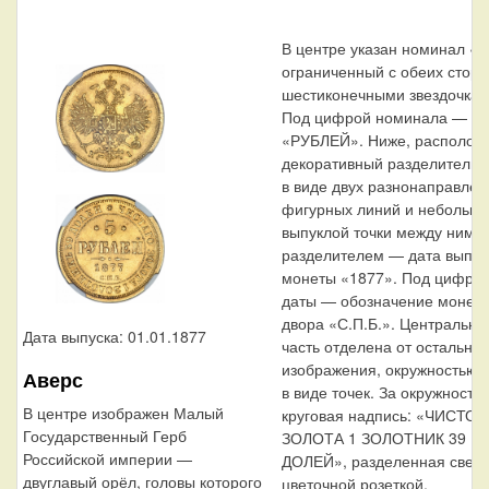
В центре указан номинал «5
ограниченный с обеих сторо
шестиконечными звездочкам
Под цифрой номинала — сл
«РУБЛЕЙ». Ниже, располож
декоративный разделитель
в виде двух разнонаправле
фигурных линий и небольш
выпуклой точки между ними.
разделителем — дата выпус
монеты «1877». Под цифро
даты — обозначение монетн
двора «С.П.Б.». Центральна
Дата выпуска: 01.01.1877
часть отделена от остальног
изображения, окружностью
Аверс
в виде точек. За окружность
В центре изображен Малый
круговая надпись: «ЧИСТОГ
Государственный Герб
ЗОЛОТА 1 ЗОЛОТНИК 39
Российской империи —
ДОЛЕЙ», разделенная сверх
двуглавый орёл, головы которого
цветочной розеткой.