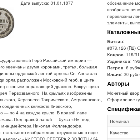
Дата выпуска: 01.01.1877
обозначение мо
изображен вено
перевязаны лен
элементы, выпо
Каталожны
Биткин
:
#879.126 (R2) 
Конрос
: 119/31
сударственный Герб Российской империи —
Уздеников
: 192
ого увенчаны двумя коронами, третья, большая
Петров
: 6 рубл
динены орденской лентой ордена Св. Апостола
Ильин
: 20 руб
ди орла расположен Московский герб, в щите
Авторы
ец с копьем поражающий дракона. Вокруг щита
Монетный двор
дрея Первозванного. На крыльях изображены
Оформление гу
льского, Херсонеса Таврического, Астраханского,
б соединенных княжеств Киевского,
Специфика
о — по 4 на каждое крыло. В правой лапе
ржава. Под правой лапой — буква «Н», под
Номинал
ы минцмейстера Николая Фоллендорфа.
т остального изображения, окружностью в виде
Качество
овая надпись: «ЧИСТОГО СЕРЕБРА 2 ЗОЛОТНИКА