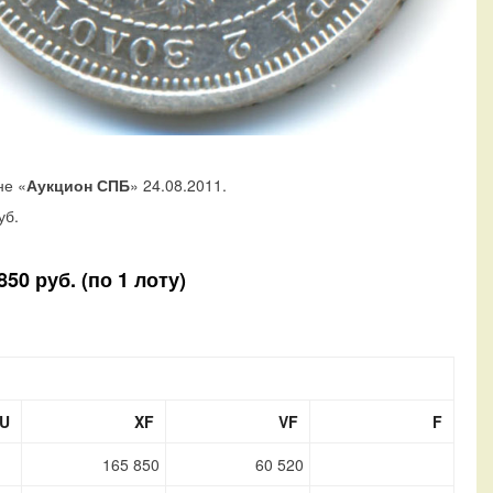
не «
Аукцион СПБ
» 24.08.2011.
уб.
50 руб. (по 1 лоту)
U
XF
VF
F
165 850
60 520