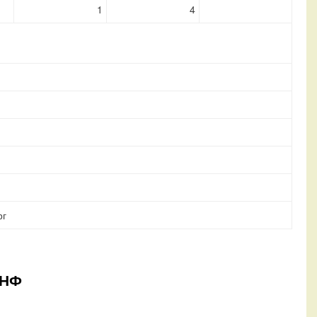
1
4
рг
-НФ