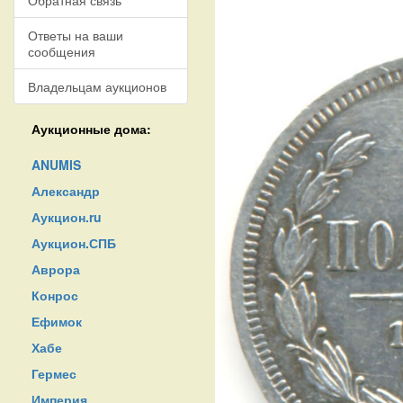
Обратная связь
Ответы на ваши
сообщения
Владельцам аукционов
Аукционные дома:
ANUMIS
Александр
Аукцион.ru
Аукцион.СПБ
Аврора
Конрос
Ефимок
Хабе
Гермес
Империя