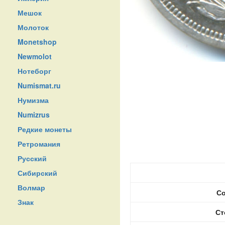
Мешок
Молоток
Monetshop
Newmolot
Нотеборг
Numismat.ru
Нумизма
Numizrus
Редкие монеты
Ретромания
Русский
Сибирский
Волмар
Со
Знак
Ст