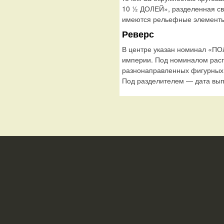
10 ½ ДОЛЕЙ», разделенная све
имеются рельефные элементы,
Реверс
В центре указан номинал «П
империи. Под номиналом расп
разнонаправленных фигурных 
Под разделителем — дата вып