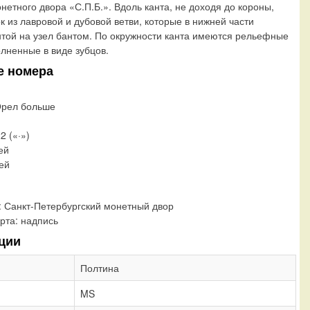
нетного двора «С.П.Б.». Вдоль канта, не доходя до короны,
к из лавровой и дубовой ветви, которые в нижней части
той на узел бантом. По окружности канта имеются рельефные
лненные в виде зубцов.
е номера
Орел больше
2 («·»)
ей
лей
:
Санкт-Петербургский монетный двор
рта:
надпись
ции
Полтина
MS