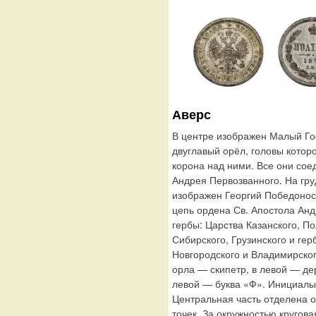
Аверс
В центре изображен Малый Го
двуглавый орёл, головы котор
корона над ними. Все они сое
Андрея Первозванного. На гру
изображен Георгий Победонос
цепь ордена Св. Апостола Ан
гербы: Царства Казанского, По
Сибирского, Грузинского и гер
Новгородского и Владимирског
орла — скипетр, в левой — де
левой — буква «Ф». Инициал
Центральная часть отделена о
точек. За окружностью круг