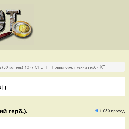
 (50 копеек) 1877 СПБ НI «Новый орел, узкий герб» XF
81)
й герб.).
1 050 проход