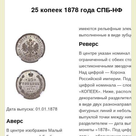
25 копеек 1878 года СПБ-НФ
имеются рельефные элемен
выполненные в виде зубцов
Реверс
В центре указан номинал «2
ограниченный с обеих стор
шестиконечными звездочкам
Над цифрой — Корона
Российской империи. Под
цифрой номинала — слово
«КОПЕЕК». Ниже, располож
декоративный разделитель
в виде двух разнонаправле
Дата выпуска: 01.01.1878
фигурных линий и небольш
выпуклой точки между ними
Аверс
разделителем — дата выпус
монеты «1878». Под цифро
В центре изображен Малый
даты — обозначение монет