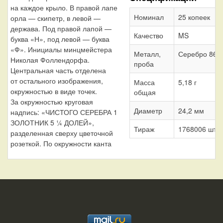
на каждое крыло. В правой лапе
Номинал
25 копеек
орла — скипетр, в левой —
держава. Под правой лапой —
Качество
MS
буква «Н», под левой — буква
«Ф». Инициалы минцмейстера
Металл,
Серебро 868
Николая Фоллендорфа.
проба
Центральная часть отделена
от остального изображения,
Масса
5,18 г
окружностью в виде точек.
общая
За окружностью круговая
Диаметр
24,2 мм
надпись: «ЧИСТОГО СЕРЕБРА 1
ЗОЛОТНИК 5 ¼ ДОЛЕЙ»,
Тираж
1768006 шт.
разделенная сверху цветочной
розеткой. По окружности канта