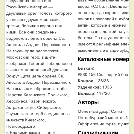
Государственный Герб
двора «С.П.Б.». Вдоль канта
Российской империи —
не доходя до короны, изоб
двуглавый орёл, головы которого
венок из лавровой и дубово
увенчаны двумя коронами,
ветви, которые в нижней час
третья, большая корона над
перевязаны лентой на узел
ними. Все они соединены
бантом. По окружности кант
орденской лентой ордена Св.
имеются рельефные элемен
Апостола Андрея Первозванного.
выполненные в виде зубцов
На груди орла расположен
Московский герб, в щите
Каталожные номера
изображен Георгий Победоносец
Биткин
:
с копьем поражающий дракона.
#880.156 Cв. Георгий без п
Вокруг щита цепь ордена Св.
Конрос
: 138/33
Апостола Андрея Первозванного.
Уздеников
: 1936
На крыльях изображены гербы:
Волмар
: 117/26
Царства Казанского, Польского,
Херсонеса Таврического,
Авторы
Астраханского, Сибирского,
Монетный двор:
Санкт-
Грузинского и герб соединенных
Петербургский монетный дв
княжеств Киевского,
Оформление гурта:
пунктир
Новгородского
Спецификации
и Владимирского — по 4