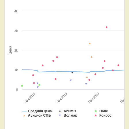
4k
3k
Цена
2k
1k
0
Янв 20
Янв 2010
Янв 2015
Янв 2020
Средняя цена
Anumis
Habe
Аукцион СПБ
Волмар
Конрос