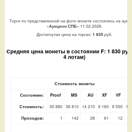
Торги по представленной на фото монете состоялись на аукц
«
Аукцион СПБ
» 11.02.2026.
Достигнутая цена на торгах:
1 835
руб.
Средняя цена монеты в состоянии F: 1 830 руб.
4 лотам)
Стоимость монеты
Состояние:
Proof
MS
AU
XF
VF
Стоимость:
35 880
36 810
14 210
9 160
9 550
1 
Проходов:
1
142
28
61
12