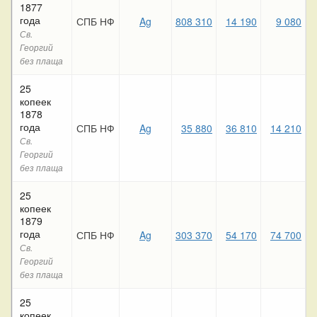
1877
года
СПБ НФ
Ag
808 310
14 190
9 080
Св.
Георгий
без плаща
25
копеек
1878
года
СПБ НФ
Ag
35 880
36 810
14 210
Св.
Георгий
без плаща
25
копеек
1879
года
СПБ НФ
Ag
303 370
54 170
74 700
4
Св.
Георгий
без плаща
25
копеек