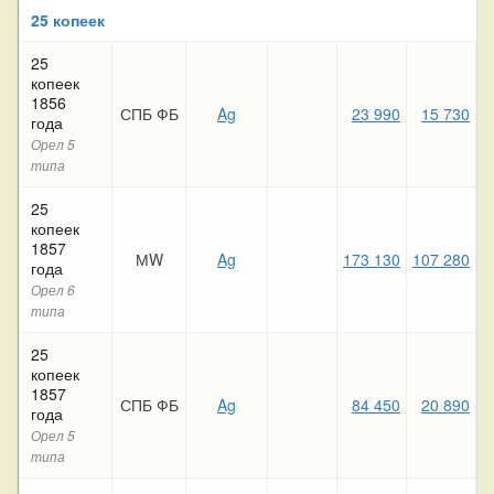
25 копеек
25
копеек
1856
СПБ ФБ
Ag
23 990
15 730
года
Орел 5
типа
25
копеек
1857
МW
Ag
173 130
107 280
9
года
Орел 6
типа
25
копеек
1857
СПБ ФБ
Ag
84 450
20 890
года
Орел 5
типа