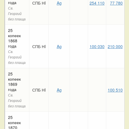
года
СПБ НI
Ag
254 110
77 780
Св.
Георгий
без плаща
25
копеек
1868
года
СПБ НI
Ag
100 030
210 000
5
Св.
Георгий
без плаща
25
копеек
1869
года
СПБ НI
Ag
100 510
4
Св.
Георгий
без плаща
25
копеек
1870