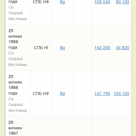
года
СПБ НФ
Ag
109 040
80 120
6
Св.
Георгий
без плаща
25
копеек
1866
года
СПБ НI
Ag
142 230
34 820
4
Св.
Георгий
без плаща
25
копеек
1866
года
СПБ НФ
Ag
147 790
103 120
6
Св.
Георгий
без плаща
25
копеек
1867