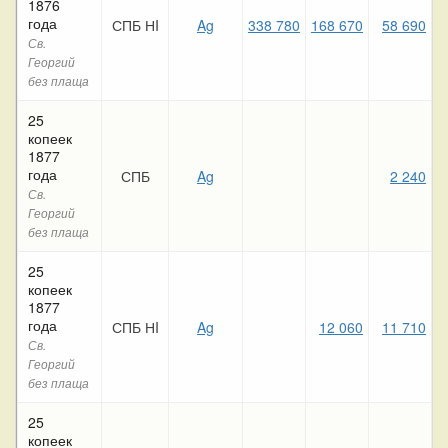
1876
года
СПБ НI
Ag
338 780
168 670
58 690
3
Св.
Георгий
без плаща
25
копеек
1877
года
СПБ
Ag
2 240
Св.
Георгий
без плаща
25
копеек
1877
года
СПБ НI
Ag
12 060
11 710
Св.
Георгий
без плаща
25
копеек