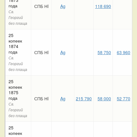
года
СПБ НI
Ag
118 690
4
Св.
Георгий
без плаща
25
копеек
1874
года
СПБ НI
Ag
58 750
63 960
1
Св.
Георгий
без плаща
25
копеек
1875
года
СПБ НI
Ag
215 790
58 000
52 770
3
Св.
Георгий
без плаща
25
копеек