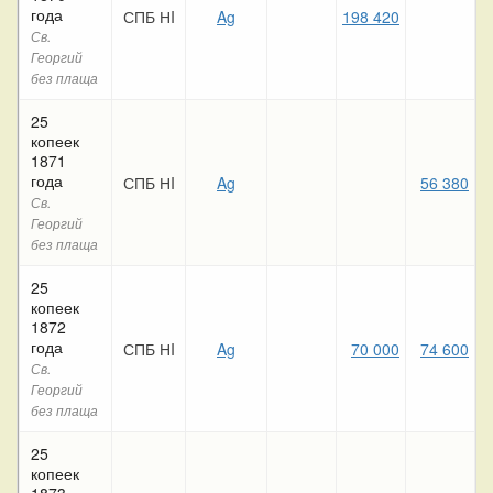
года
СПБ НI
Ag
198 420
3
Св.
Георгий
без плаща
25
копеек
1871
года
СПБ НI
Ag
56 380
5
Св.
Георгий
без плаща
25
копеек
1872
года
СПБ НI
Ag
70 000
74 600
5
Св.
Георгий
без плаща
25
копеек
1873