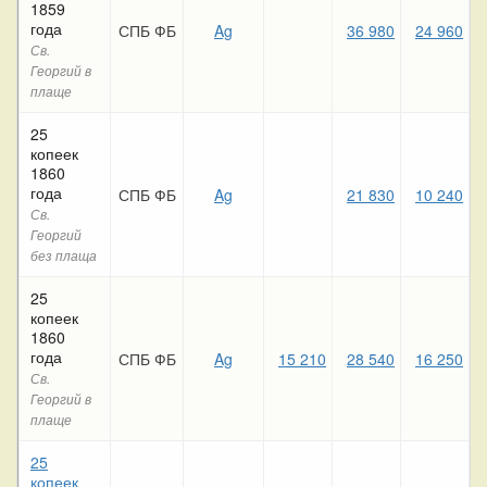
1859
года
СПБ ФБ
Ag
36 980
24 960
Св.
Георгий в
плаще
25
копеек
1860
года
СПБ ФБ
Ag
21 830
10 240
Св.
Георгий
без плаща
25
копеек
1860
года
СПБ ФБ
Ag
15 210
28 540
16 250
Св.
Георгий в
плаще
25
копеек