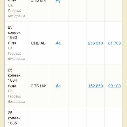
Св.
Георгий
без плаща
25
копеек
1863
года
СПБ АБ
Ag
256 310
61 780
4
Св.
Георгий
без плаща
25
копеек
1864
года
СПБ НФ
Ag
152 850
99 100
6
Св.
Георгий
без плаща
25
копеек
1865