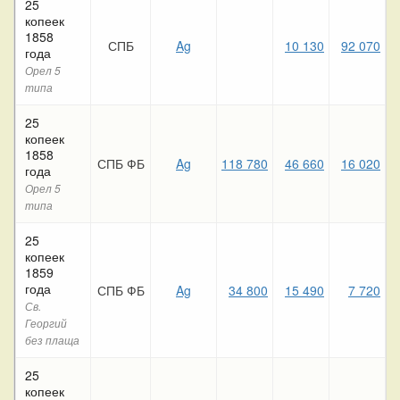
25
копеек
1858
СПБ
Ag
10 130
92 070
6
года
Орел 5
типа
25
копеек
1858
СПБ ФБ
Ag
118 780
46 660
16 020
года
Орел 5
типа
25
копеек
1859
года
СПБ ФБ
Ag
34 800
15 490
7 720
Св.
Георгий
без плаща
25
копеек