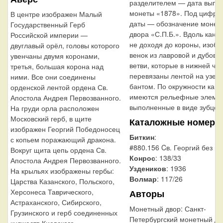
разделителем — дата выпус
монеты «1878». Под цифро
В центре изображен Малый
даты — обозначение монет
Государственный Герб
двора «С.П.Б.». Вдоль канта
Российской империи —
не доходя до короны, изоб
двуглавый орёл, головы которого
венок из лавровой и дубово
увенчаны двумя коронами,
ветви, которые в нижней час
третья, большая корона над
перевязаны лентой на узел
ними. Все они соединены
бантом. По окружности кант
орденской лентой ордена Св.
имеются рельефные элемен
Апостола Андрея Первозванного.
выполненные в виде зубцов
На груди орла расположен
Московский герб, в щите
Каталожные номера
изображен Георгий Победоносец
Биткин
:
с копьем поражающий дракона.
#880.156 Cв. Георгий без п
Вокруг щита цепь ордена Св.
Конрос
: 138/33
Апостола Андрея Первозванного.
Уздеников
: 1936
На крыльях изображены гербы:
Волмар
: 117/26
Царства Казанского, Польского,
Херсонеса Таврического,
Авторы
Астраханского, Сибирского,
Монетный двор:
Санкт-
Грузинского и герб соединенных
Петербургский монетный дв
княжеств Киевского,