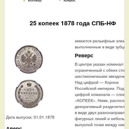
Волмар
Конрос
25 копеек 1878 года СПБ-НФ
имеются рельефные элемен
выполненные в виде зубцов
Реверс
В центре указан номинал «2
ограниченный с обеих стор
шестиконечными звездочкам
Над цифрой — Корона
Российской империи. Под
цифрой номинала — слово
«КОПЕЕК». Ниже, располож
декоративный разделитель
в виде двух разнонаправле
Дата выпуска: 01.01.1878
фигурных линий и небольш
выпуклой точки между ними
Аверс