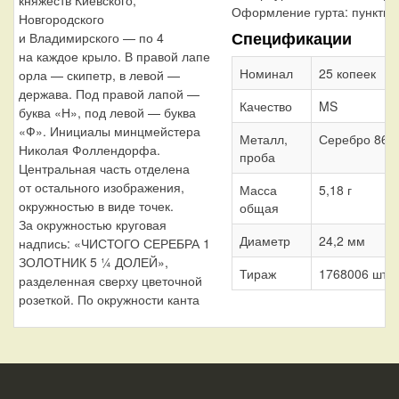
Оформление гурта:
пунктир
Новгородского
Спецификации
и Владимирского — по 4
на каждое крыло. В правой лапе
Номинал
25 копеек
орла — скипетр, в левой —
держава. Под правой лапой —
Качество
MS
буква «Н», под левой — буква
«Ф». Инициалы минцмейстера
Металл,
Серебро 868
Николая Фоллендорфа.
проба
Центральная часть отделена
от остального изображения,
Масса
5,18 г
окружностью в виде точек.
общая
За окружностью круговая
Диаметр
24,2 мм
надпись: «ЧИСТОГО СЕРЕБРА 1
ЗОЛОТНИК 5 ¼ ДОЛЕЙ»,
Тираж
1768006 шт.
разделенная сверху цветочной
розеткой. По окружности канта