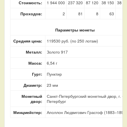
Стоимость:
1 944 000
237 320
87 120
38 150
38 2
Проходов:
2
81
8
63
Параметры монеты
Средняя цена:
119530 руб. (по 250 лотам)
Металл:
Золото 917
Масса:
6,54 г
Гурт:
Пунктир
Диаметр:
23 мм
Монетный
Санкт-Петербургский монетный двор, г. Са
двор:
Петербург
Минцмейстер:
Аполлон Людвигович Грасгоф (1883–1899