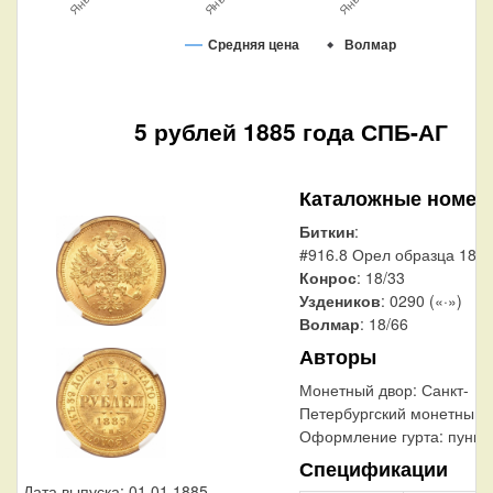
Средняя цена
Волмар
5 рублей 1885 года СПБ-АГ
Каталожные номер
Биткин
:
#916.8 Орел образца 1885 
Конрос
: 18/33
Уздеников
: 0290 («·»)
Волмар
: 18/66
Авторы
Монетный двор:
Санкт-
Петербургский монетный 
Оформление гурта:
пункт
Спецификации
Дата выпуска: 01.01.1885