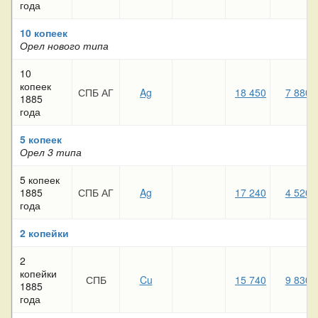
года
10 копеек
Орел нового типа
10
копеек
СПБ АГ
Ag
18 450
7 880
1885
года
5 копеек
Орел 3 типа
5 копеек
1885
СПБ АГ
Ag
17 240
4 520
года
2 копейки
2
копейки
СПБ
Cu
15 740
9 830
1885
года