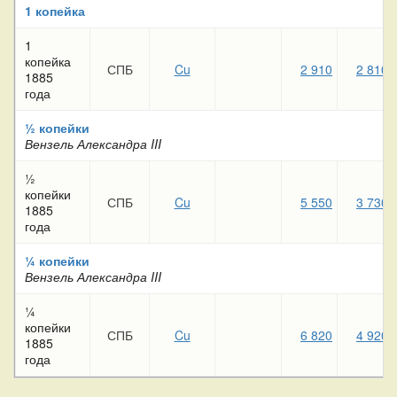
1 копейка
1
копейка
СПБ
Cu
2 910
2 810
1885
года
½ копейки
Вензель Александра III
½
копейки
СПБ
Cu
5 550
3 730
1885
года
¼ копейки
Вензель Александра III
¼
копейки
СПБ
Cu
6 820
4 920
1885
года