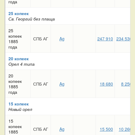
года
25 копеек
Св. Георгий без плаща
25
копеек
СПБ АГ
Ag
247 910
234 530
1885
года
20 копеек
Орел 4 типа
20
копеек
СПБ АГ
Ag
18 680
8 250
1885
года
15 копеек
Новый орел
15
копеек
СПБ АГ
Ag
15 500
10 260
1885