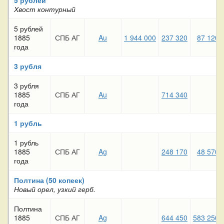
Хвост контурный
5 рублей
1885
СПБ АГ
Au
1 944 000
237 320
87 120
года
3 рубля
3 рубля
1885
СПБ АГ
Au
714 340
года
1 рубль
1 рубль
1885
СПБ АГ
Ag
248 170
48 570
года
Полтина (50 копеек)
Новый орел, узкий герб.
Полтина
1885
СПБ АГ
Ag
644 450
583 250