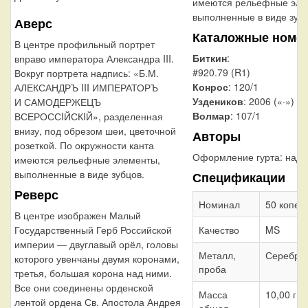
имеются рельефные эле
выполненные в виде зубц
Аверс
Каталожные номе
В центре профильный портрет
Биткин
:
вправо императора Александра III.
#920.79 (R1)
Вокруг портрета надпись: «Б.М.
Конрос
: 120/1
АЛЕКСАНДРЪ III ИМПЕРАТОРЪ
Уздеников
: 2006 («·»)
И САМОДЕРЖЕЦЪ
Волмар
: 107/1
ВСЕРОССIЙСКIЙ», разделенная
внизу, под обрезом шеи, цветочной
Авторы
розеткой. По окружности канта
Оформление гурта:
надп
имеются рельефные элементы,
выполненные в виде зубцов.
Спецификации
Реверс
Номинал
50 копее
В центре изображен Малый
Государственный Герб Российской
Качество
MS
империи — двуглавый орёл, головы
Металл,
Серебро
которого увенчаны двумя коронами,
проба
третья, большая корона над ними.
Все они соединены орденской
Масса
10,00 г
лентой ордена Св. Апостола Андрея
общая