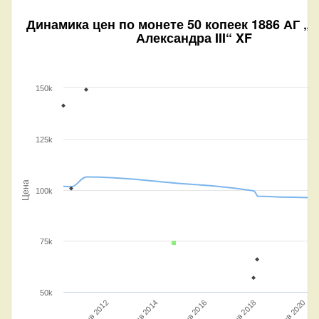
Динамика цен по монете
50 копеек 1886 АГ „
Александра III“ XF
150k
125k
Цена
100k
75k
50k
Янв 2012
Янв 2016
Янв 2020
Янв 2014
Янв 2018