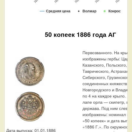
Средняя цена
Волмар
Конрос
50 копеек 1886 года АГ
Первозванного. На крыль
изображены гербы: Царс
Казанского, Польского, 
Таврического, Астраханск
Сибирского, Грузинского 
соединенных княжеств Ки
Новгородского и Владим
по 4 на каждое крыло. В
лапе орла — скипетр, в 
держава. Под ним слева
изображены: номинал —
«50 копеек» и дата выпу
«1886 Г.». По окружности
Дата выпуска: 01.01.1886