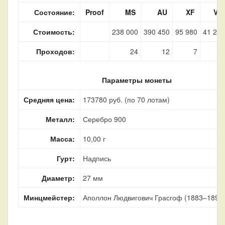
Состояние:
Proof
MS
AU
XF
VF
Стоимость:
238 000
390 450
95 980
41 290
Проходов:
24
12
7
26
Параметры монеты
Средняя цена:
173780 руб. (по 70 лотам)
Металл:
Серебро 900
Масса:
10,00 г
Гурт:
Надпись
Диаметр:
27 мм
Минцмейстер:
Аполлон Людвигович Грасгоф (1883–1899