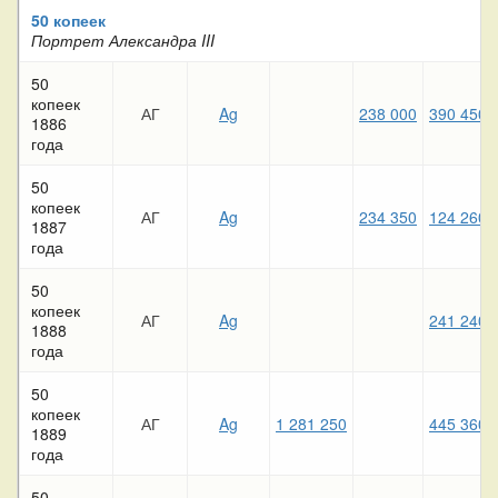
50 копеек
Портрет Александра III
50
копеек
АГ
Ag
238 000
390 450
1886
года
50
копеек
АГ
Ag
234 350
124 260
1887
года
50
копеек
АГ
Ag
241 240
1888
года
50
копеек
АГ
Ag
1 281 250
445 360
1889
года
50