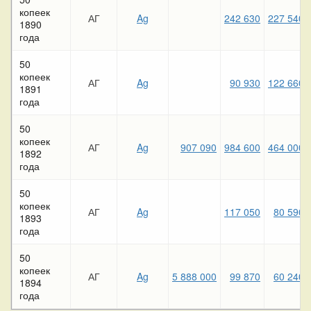
копеек
АГ
Ag
242 630
227 540
1890
года
50
копеек
АГ
Ag
90 930
122 660
1891
года
50
копеек
АГ
Ag
907 090
984 600
464 000
1892
года
50
копеек
АГ
Ag
117 050
80 590
1893
года
50
копеек
АГ
Ag
5 888 000
99 870
60 240
1894
года