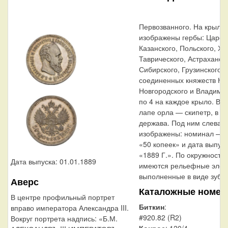
Первозванного. На крыль
изображены гербы: Царст
Казанского, Польского, Х
Таврического, Астраханско
Сибирского, Грузинского и
соединенных княжеств Кие
Новгородского и Владими
по 4 на каждое крыло. В 
лапе орла — скипетр, в л
держава. Под ним слева 
изображены: номинал — 
«50 копеек» и дата выпус
«1889 Г.». По окружности 
Дата выпуска: 01.01.1889
имеются рельефные элем
выполненные в виде зубцо
Аверс
Каталожные номер
В центре профильный портрет
Биткин
:
вправо императора Александра III.
#920.82 (R2)
Вокруг портрета надпись: «Б.М.