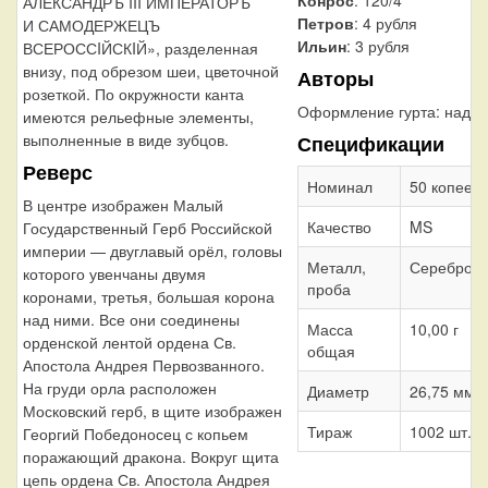
Конрос
: 120/4
АЛЕКСАНДРЪ III ИМПЕРАТОРЪ
Петров
: 4 рубля
И САМОДЕРЖЕЦЪ
Ильин
: 3 рубля
ВСЕРОССIЙСКIЙ», разделенная
внизу, под обрезом шеи, цветочной
Авторы
розеткой. По окружности канта
Оформление гурта:
надпи
имеются рельефные элементы,
выполненные в виде зубцов.
Спецификации
Реверс
Номинал
50 копеек
В центре изображен Малый
Качество
MS
Государственный Герб Российской
империи — двуглавый орёл, головы
Металл,
Серебро 9
которого увенчаны двумя
проба
коронами, третья, большая корона
над ними. Все они соединены
Масса
10,00 г
орденской лентой ордена Св.
общая
Апостола Андрея Первозванного.
На груди орла расположен
Диаметр
26,75 мм
Московский герб, в щите изображен
Тираж
1002 шт.
Георгий Победоносец с копьем
поражающий дракона. Вокруг щита
цепь ордена Св. Апостола Андрея