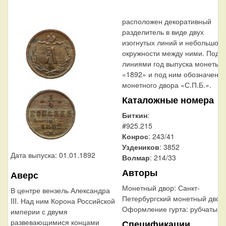
расположен декоративный
разделитель в виде двух
изогнутых линий и небольшой
окружности между ними. Под
линиями год выпуска монеты
«1892» и под ним обозначени
монетного двора «С.П.Б.».
Каталожные номера
Биткин
:
#925.215
Конрос
: 243/41
Уздеников
: 3852
Дата выпуска: 01.01.1892
Волмар
: 214/33
Авторы
Аверс
Монетный двор:
Санкт-
В центре вензель Александра
Петербургский монетный двор
III. Над ним Корона Российской
Оформление гурта:
рубчатый
империи с двумя
развевающимися концами
Спецификации