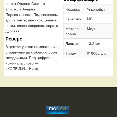
ленты Ордена Святого
апостола Андрея
Номинал
¼ копейки
Первозванного. Под вензелем,
Качество
MS
вдоль канта, две скрещенные
ветви: слева лавровая, справа
Металл,
Медь
дубовая.
проба
Реверс
Диаметр
13,2 мм
В центре указан номинал «¼»,
ограниченный с обеих сторон
Тираж
918000 шт.
звездочками. Под цифрой
номинала слово —
«КОПЕЙКИ». Ниже,