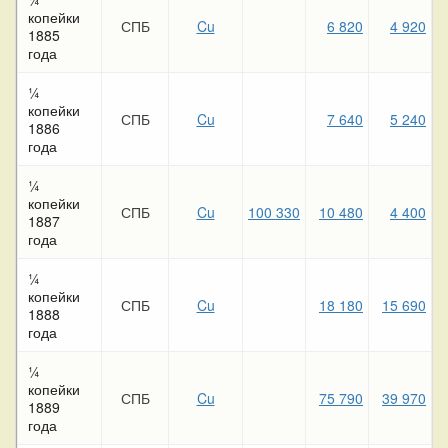
копейки
СПБ
Cu
6 820
4 920
1885
года
¼
копейки
СПБ
Cu
7 640
5 240
1886
года
¼
копейки
СПБ
Cu
100 330
10 480
4 400
1887
года
¼
копейки
СПБ
Cu
18 180
15 690
1888
года
¼
копейки
СПБ
Cu
75 790
39 970
5
1889
года