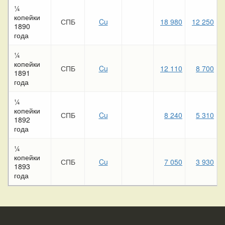
¼
копейки
СПБ
Cu
18 980
12 250
1890
года
¼
копейки
СПБ
Cu
12 110
8 700
1891
года
¼
копейки
СПБ
Cu
8 240
5 310
1892
года
¼
копейки
СПБ
Cu
7 050
3 930
1893
года