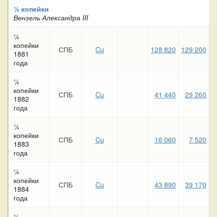
¼ копейки
Вензель Александра III
¼
копейки
СПБ
Cu
128 820
129 200
7
1881
года
¼
копейки
СПБ
Cu
41 440
29 260
1
1882
года
¼
копейки
СПБ
Cu
16 060
7 520
1883
года
¼
копейки
СПБ
Cu
43 890
39 170
2
1884
года
¼