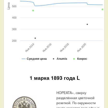
Цена
500
400
300
200
Янв 2020
Янв 2016
Янв 2018
Янв 2014
Средняя цена
Anumis
Конрос
1 марка 1893 года L
HOPEATA», сверху
разделённая цветочной
розеткой. По окружности
канта имеются рельефные