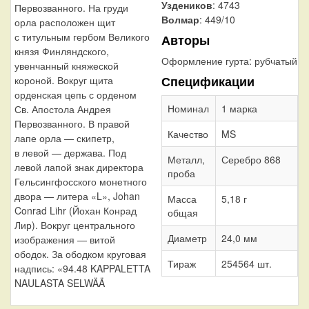
Уздеников
: 4743
Первозванного. На груди
Волмар
: 449/10
орла расположен щит
с титульным гербом Великого
Авторы
князя Финляндского,
Оформление гурта:
рубчатый
увенчанный княжеской
Спецификации
короной. Вокруг щита
орденская цепь с орденом
Номинал
1 марка
Св. Апостола Андрея
Первозванного. В правой
Качество
MS
лапе орла — скипетр,
в левой — держава. Под
Металл,
Серебро 868
левой лапой знак директора
проба
Гельсингфосского монетного
двора — литера «L», Johan
Масса
5,18 г
Conrad Lihr (Йохан Конрад
общая
Лир). Вокруг центрального
Диаметр
24,0 мм
изображения — витой
ободок. За ободком круговая
Тираж
254564 шт.
надпись: «94.48 KAPPALETTA
NAULASTA SELWÄÄ