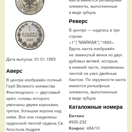
элементы, выполненные
в виде зубцов.
Реверс
В центре — надпись в три
строки:
«1"│"MARKAA"│"1893».
Вдоль канта изображён
не замкнутый венок из двух
Дата выпуска: 01.01.1893
дубовых ветвей, которые,
в нижней части, перевязаны
Аверс
лентой на узел двойным
бантом. По окружности канта
В центре изображён полный
имеются рельефные
Герб Великого княжества
элементы, выполненные
Финляндского — двуглавый
в виде зубцов.
орёл, головы которого
увенчаны двумя коронами,
Каталожные номера
третья, большая корона над
Биткин
:
ними. Все они соединены
#930.232
орденской лентой ордена Св.
Конрос
: 484/10
Апостола Андрея