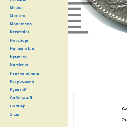
Мешок
Молоток
Monetshop
Newmolot
Нотеборг
Numismat.ru
Нумизма
Numizrus
Редкие монеты
Ретромания
Русский
Сибирский
Волмар
Со
Знак
Ст