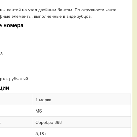
аны лентой на узел двойным бантом. По окружности канта
ные элементы, выполненные в виде зубцов.
е номера
43
0
рта:
рубчатый
ции
1 марка
MS
а
Серебро 868
5,18 г