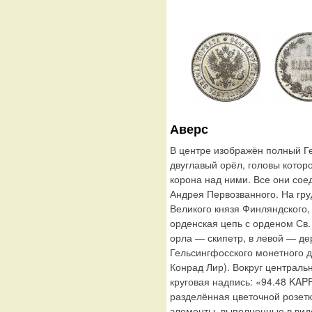
Аверс
В центре изображён полный Г
двуглавый орёл, головы котор
корона над ними. Все они сое
Андрея Первозванного. На гр
Великого князя Финляндского,
орденская цепь с орденом Св.
орла — скипетр, в левой — де
Гельсингфосского монетного д
Конрад Лир). Вокруг централь
круговая надпись: «94.48 K
разделённая цветочной розет
элементы, выполненные в виде