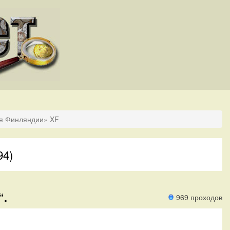
ля Финляндии» XF
94)
“.
969 проходов