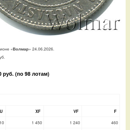
ционе «
Волмар
» 24.06.2026.
уб.
 руб. (по 98 лотам)
U
XF
VF
F
10
1 450
1 240
460