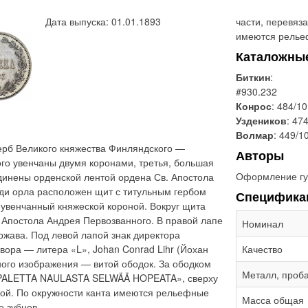
Дата выпуска: 01.01.1893
части, перевяз
имеются рельеф
Каталожны
Биткин
:
#930.232
Конрос
: 484/10
Уздеников
: 47
Волмар
: 449/1
ерб Великого княжества Финляндского —
Авторы
ого увенчаны двумя коронами, третья, большая
Оформление гу
динены орденской лентой ордена Св. Апостола
уди орла расположен щит с титульным гербом
Специфика
 увенчанный княжеской короной. Вокруг щита
 Апостола Андрея Первозванного. В правой лапе
Номинал
ржава. Под левой лапой знак директора
вора — литера «L», Johan Conrad Lihr (Йохан
Качество
ного изображения — витой ободок. За ободком
Металл, проб
APPALETTA NAULASTA SELWÄÄ HOPEATA», сверху
кой. По окружности канта имеются рельефные
Масса общая
 зубцов.