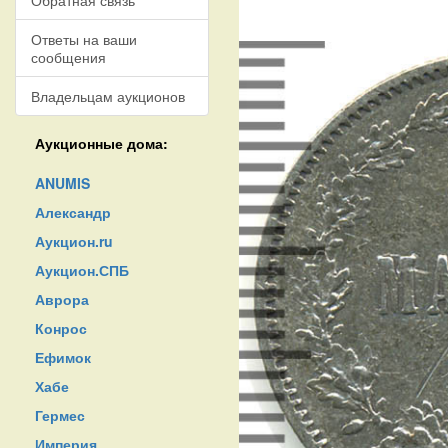
Обратная связь
Ответы на ваши
сообщения
Владельцам аукционов
Аукционные дома:
ANUMIS
Александр
Аукцион.ru
Аукцион.СПБ
Аврора
Конрос
Ефимок
Хабе
Гермес
Империя