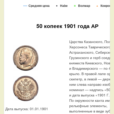
Средняя цена
Habe
Волмар
Конрос
50 копеек 1901 года АР
Царства Казанского, Польс
Херсонеса Таврического,
Астраханского, Сибирского
Грузинского и герб соеди
княжеств Киевского, Новго
и Владимирского — по 4 н
крыло. В правой лапе орл
скипетр, в левой — держа
ним слева направо изобр
номинал — надпись «50 к
и дата выпуска «1901 Г.».
По окружности канта име
рельефные элементы,
Дата выпуска: 01.01.1901
выполненные в виде зубцо