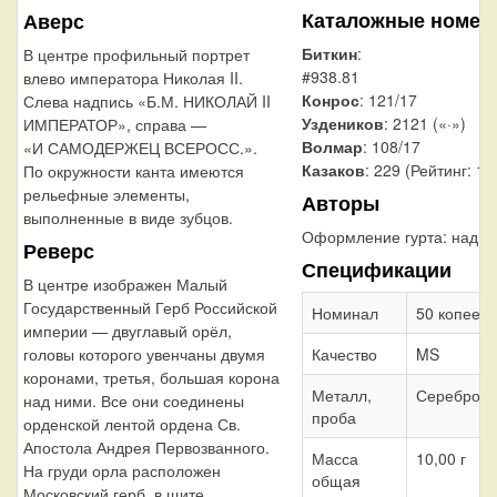
Каталожные номер
Аверс
Биткин
:
В центре профильный портрет
#938.81
влево императора Николая II.
Конрос
: 121/17
Слева надпись «Б.М. НИКОЛАЙ II
Уздеников
: 2121 («·»)
ИМПЕРАТОР», справа —
Волмар
: 108/17
«И САМОДЕРЖЕЦ ВСЕРОСС.».
Казаков
: 229 (Рейтинг: 11
По окружности канта имеются
рельефные элементы,
Авторы
выполненные в виде зубцов.
Оформление гурта:
надпи
Реверс
Спецификации
В центре изображен Малый
Государственный Герб Российской
Номинал
50 копеек
империи — двуглавый орёл,
Качество
MS
головы которого увенчаны двумя
коронами, третья, большая корона
Металл,
Серебро 9
над ними. Все они соединены
проба
орденской лентой ордена Св.
Апостола Андрея Первозванного.
Масса
10,00 г
На груди орла расположен
общая
Московский герб, в щите