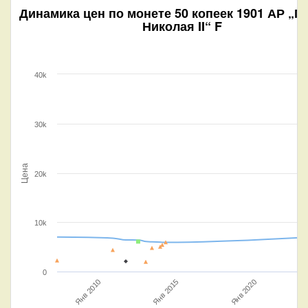
Динамика цен по монете
50 копеек 1901 АР „П
Николая II“ F
40k
30k
Цена
20k
10k
0
Янв 2020
Янв 2010
Янв 2015