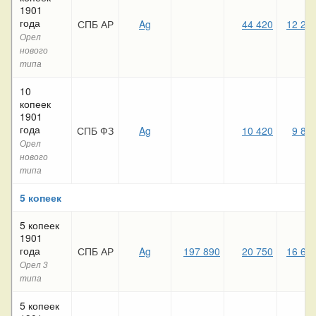
1901
года
СПБ АР
Ag
44 420
12 20
Орел
нового
типа
10
копеек
1901
года
СПБ ФЗ
Ag
10 420
9 84
Орел
нового
типа
5 копеек
5 копеек
1901
года
СПБ АР
Ag
197 890
20 750
16 66
Орел 3
типа
5 копеек