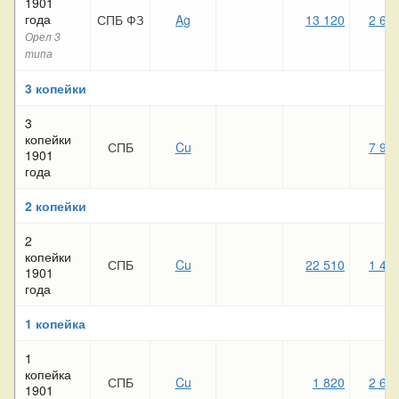
1901
года
СПБ ФЗ
Ag
13 120
2 62
Орел 3
типа
3 копейки
3
копейки
СПБ
Cu
7 99
1901
года
2 копейки
2
копейки
СПБ
Cu
22 510
1 41
1901
года
1 копейка
1
копейка
СПБ
Cu
1 820
2 66
1901