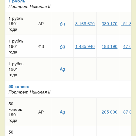
1 рубль
Портрет Николая II
1 рубль
1901
АР
Ag
3 166 670
380 170
151 33
года
1 рубль
1901
ФЗ
Ag
1 485 940
183 190
47 08
года
1 рубль
1901
Ag
года
50 копеек
Портрет Николая II
50
копеек
АР
Ag
205 000
87 65
1901
года
50