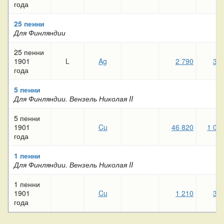
года
25 пенни
Для Финляндии
25 пенни
1901
L
Ag
2 790
36
года
5 пенни
Для Финляндии. Вензель Николая II
5 пенни
1901
Cu
46 820
1 05
года
1 пенни
Для Финляндии. Вензель Николая II
1 пенни
1901
Cu
1 210
38
года