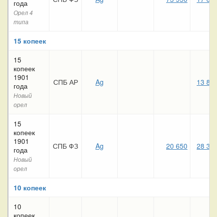
года
Орел 4
типа
15 копеек
15
копеек
1901
СПБ АР
Ag
13 85
года
Новый
орел
15
копеек
1901
СПБ ФЗ
Ag
20 650
28 34
года
Новый
орел
10 копеек
10
копеек