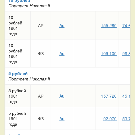
Портрет Николая II
10
рублей
АР
Au
155 280
74 69
1901
года
10
рублей
ФЗ
Au
109 100
96 39
1901
года
5 рублей
Портрет Николая II
5 рублей
1901
АР
Au
157 720
45 12
года
5 рублей
1901
ФЗ
Au
92 970
53 79
года