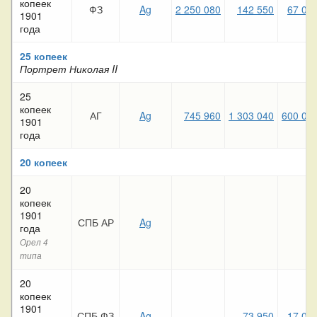
копеек
ФЗ
Ag
2 250 080
142 550
67 03
1901
года
25 копеек
Портрет Николая II
25
копеек
АГ
Ag
745 960
1 303 040
600 00
1901
года
20 копеек
20
копеек
1901
СПБ АР
Ag
года
Орел 4
типа
20
копеек
1901
СПБ ФЗ
Ag
73 950
17 07