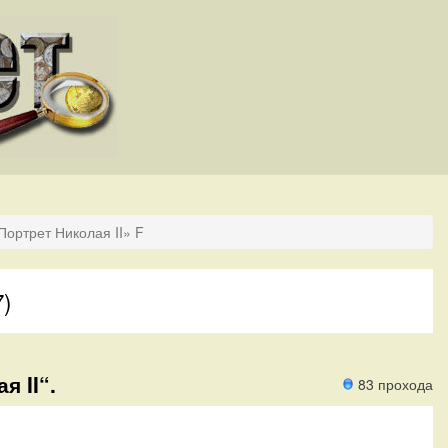
Портрет Николая II» F
7)
я II“.
83 прохода