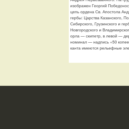
изображен Георгий Победонос
цепь ордена Св. Апостола Ан
гербы: Царства Казанского, По
Сибирского, Грузинского и гер
Новгородского и Владимирског
орла — скипетр, в левой — де
номинал — надпись «50 копеек
канта имеются рельефные эле