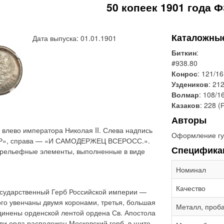
50 копеек 1901 года Ф
Каталожны
Дата выпуска: 01.01.1901
Биткин
:
#938.80
Конрос
: 121/16
Уздеников
: 21
Волмар
: 108/1
Казаков
: 228 (
Авторы
влево императора Николая II. Слева надпись
Оформление гу
Р», справа — «И САМОДЕРЖЕЦ ВСЕРОСС.».
Специфика
 рельефные элементы, выполненные в виде
Номинал
Качество
сударственный Герб Российской империи —
ого увенчаны двумя коронами, третья, большая
Металл, проб
динены орденской лентой ордена Св. Апостола
ди орла расположен Московский герб, в щите