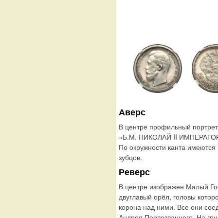
Аверс
В центре профильный портрет 
«Б.М. НИКОЛАЙ II ИМПЕРАТО
По окружности канта имеются
зубцов.
Реверс
В центре изображен Малый Го
двуглавый орёл, головы котор
корона над ними. Все они сое
Андрея Первозванного. На гру