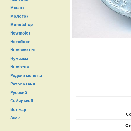
Мешок
Молоток
Monetshop
Newmolot
Нотеборг
Numismat.ru
Нумизма
Numizrus
Редкие монеты
Ретромания
Русский
Сибирский
Волмар
Со
Знак
Ст