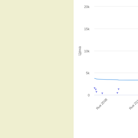
20k
15k
Цена
10k
5k
0
Янв 2008
Янв 20