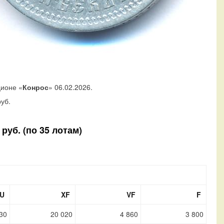
ционе «
Конрос
» 06.02.2026.
уб.
руб. (по 35 лотам)
U
XF
VF
F
30
20 020
4 860
3 800