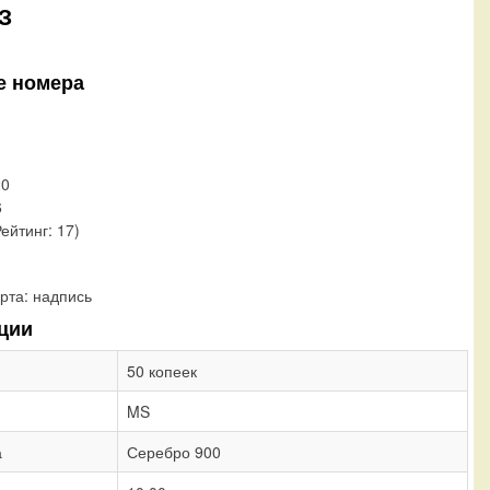
З
е номера
20
6
Рейтинг: 17)
рта:
надпись
ции
50 копеек
MS
а
Серебро 900