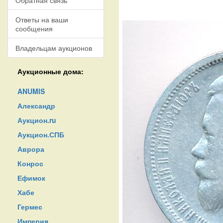
Обратная связь
Ответы на ваши
сообщения
Владельцам аукционов
Аукционные дома:
ANUMIS
Александр
Аукцион.ru
Аукцион.СПБ
Аврора
Конрос
Ефимок
Хабе
Гермес
Империя