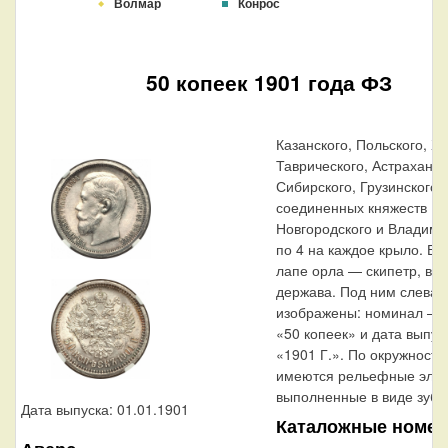
Волмар
Конрос
50 копеек 1901 года ФЗ
Казанского, Польского, Х
Таврического, Астраханск
Сибирского, Грузинского 
соединенных княжеств Ки
Новгородского и Владими
по 4 на каждое крыло. В 
лапе орла — скипетр, в 
держава. Под ним слева 
изображены: номинал — 
«50 копеек» и дата выпус
«1901 Г.». По окружности
имеются рельефные эле
выполненные в виде зубц
Дата выпуска: 01.01.1901
Каталожные номер