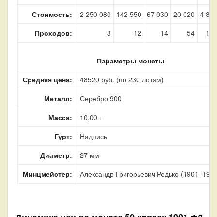
Стоимость:
2 250 080
142 550
67 030
20 020
4 86
Проходов:
3
12
14
54
11
Параметры монеты
Средняя цена:
48520 руб. (по 230 лотам)
Металл:
Серебро 900
Масса:
10,00 г
Гурт:
Надпись
Диаметр:
27 мм
Минцмейстер:
Александр Григорьевич Редько (1901–1905
Динамика цен по монете
50 копеек 1901 ФЗ „