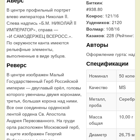
Аверс
Биткин
:
#938.80
В центре профильный портрет
Конрос
: 121/16
влево императора Николая II.
Уздеников
: 2120
Слева надпись «Б.М. НИКОЛАЙ II
Волмар
: 108/16
ИМПЕРАТОР», справа —
Казаков
: 228 (Рейтинг: 17
«И САМОДЕРЖЕЦ ВСЕРОСС.».
По окружности канта имеются
Авторы
рельефные элементы,
Оформление гурта:
надп
выполненные в виде зубцов.
Спецификации
Реверс
В центре изображен Малый
Номинал
50 копеек
Государственный Герб Российской
Качество
MS
империи — двуглавый орёл, головы
которого увенчаны двумя коронами,
Металл,
Серебро 
третья, большая корона над ними.
проба
Все они соединены орденской
лентой ордена Св. Апостола
Масса
10,00 г
Андрея Первозванного. На груди
общая
орла расположен Московский герб,
в щите изображен Георгий
Диаметр
26,75 мм
Победоносец с копьем