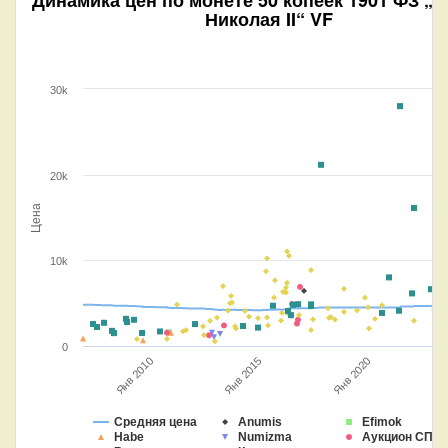
Николая II“ VF
30k
20k
Цена
10k
0
Янв 2020
Янв 2015
Я
Янв 2010
Средняя цена
Anumis
Efimok
Habe
Numizma
Аукцион СПБ