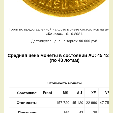
Торги по представленной на фото монете состоялись на аук
«
Конрос
» 16.10.2021.
Достигнутая цена на торгах:
90 000
руб.
Средняя цена монеты в состоянии AU: 45 120 
(по 43 лотам)
Стоимость монеты
Состояние:
Proof
MS
AU
XF
VF
Стоимость:
157 720
45 120
22 990
47 750
Проходов:
165
43
39
3