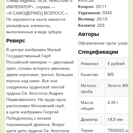
#935.28
Слева надпись «Б.М. НИКОЛАЙ II
Конрос
: 20/11
ИМПЕРАТОР», справа —
Уздеников
: 0343
«И САМОДЕРЖЕЦ ВСЕРОСС.».
Волмар
: 20/15
По окружности канта имеются
Казаков
: 223
рельефные элементы,
выполненные в виде зубцов.
Авторы
Реверс
Оформление гурта:
узорча
В центре изображен Малый
Спецификации
Государственный Герб
Российской империи — двуглавый
Номинал
5 рублей
орёл, головы которого увенчаны
двумя коронами, третья, большая
Качество
MS
корона над ними. Все они
Металл,
Золото 900
соединены орденской лентой
проба
ордена Св. Апостола Андрея
Первозванного. На груди орла
Масса
4,30 г
расположен Московский герб,
общая
в щите изображен Георгий
Победоносец с копьем
Диаметр
18,5 мм
поражающий дракона. Вокруг
Тираж
7500022 шт.
щита цепь ордена Св. Апостола