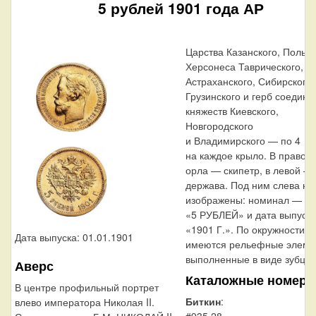
5 рублей 1901 года АР
Царства Казанского, Польск
Херсонеса Таврического,
Астраханского, Сибирского,
Грузинского и герб соедин
княжеств Киевского,
Новгородского
и Владимирского — по 4
на каждое крыло. В правой
орла — скипетр, в левой —
держава. Под ним слева на
изображены: номинал — на
«5 РУБЛЕЙ» и дата выпуск
«1901 Г.». По окружности к
Дата выпуска: 01.01.1901
имеются рельефные элеме
выполненные в виде зубцов
Аверс
Каталожные номера
В центре профильный портрет
Биткин
:
влево императора Николая II.