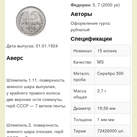
Федорин
: 5, 7 (2000 уе)
Авторы
Оформление гурта:
рубчатый
Спецификации
Дата выпуска: 01.01.1924
Номинал
15 копеек
Аверс
Качество
MS
Металл,
Серебро 500
проба
Штемпель 1.11. поверхность
земного шара выпуклая,
Масса
2,7 г
у крайнего правого колоса
общая
две верхние ости сомкнуты,
герб СССР — 7 витков ленты.
Диаметр
19,56 мм
Толщина
1 мм мм
Штемпель 2. поверхность
Тираж
72426000 шт.
земного шара плоская, герб