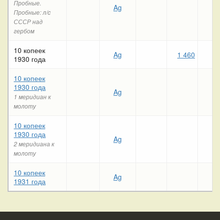
Пробные.
Ag
Пробные: л/c
СССР над
гербом
10 копеек
Ag
1 460
3
1930 года
10 копеек
1930 года
Ag
1 меридиан к
молоту
10 копеек
1930 года
Ag
2 меридиана к
молоту
10 копеек
Ag
1931 года