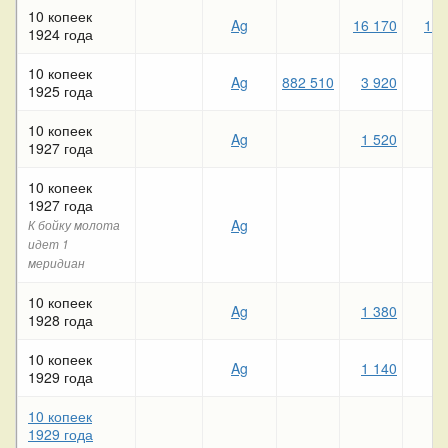
10 копеек
Ag
16 170
1 0
1924 года
10 копеек
Ag
882 510
3 920
4
1925 года
10 копеек
Ag
1 520
9
1927 года
10 копеек
1927 года
Ag
К бойку молота
идет 1
меридиан
10 копеек
Ag
1 380
3
1928 года
10 копеек
Ag
1 140
5
1929 года
10 копеек
1929 года