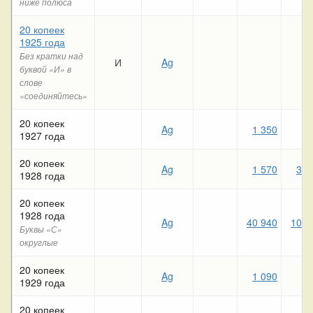
ниже полюса
20 копеек
1925 года
Без кратки над
И
Ag
буквой «И» в
слове
«соединяйтесь»
20 копеек
Ag
1 350
2
1927 года
20 копеек
Ag
1 570
3 8
1928 года
20 копеек
1928 года
Ag
40 940
10 9
Буквы «С»
округлые
20 копеек
Ag
1 090
4
1929 года
20 копеек