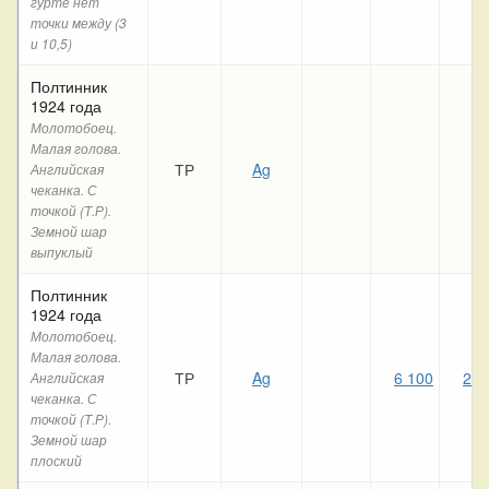
гурте нет
точки между (3
и 10,5)
Полтинник
1924 года
Молотобоец.
Малая голова.
ТР
Ag
6
Английская
чеканка. С
точкой (Т.Р).
Земной шар
выпуклый
Полтинник
1924 года
Молотобоец.
Малая голова.
ТР
Ag
6 100
2 4
Английская
чеканка. С
точкой (Т.Р).
Земной шар
плоский