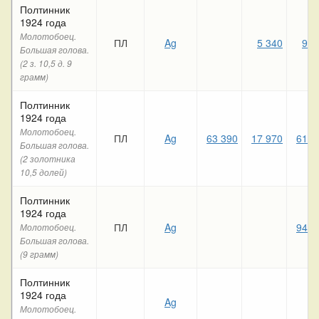
Полтинник
1924 года
Молотобоец.
ПЛ
Ag
5 340
9 4
Большая голова.
(2 з. 10,5 д. 9
грамм)
Полтинник
1924 года
Молотобоец.
ПЛ
Ag
63 390
17 970
61 5
Большая голова.
(2 золотника
10,5 долей)
Полтинник
1924 года
ПЛ
Ag
94 7
Молотобоец.
Большая голова.
(9 грамм)
Полтинник
1924 года
Ag
Молотобоец.