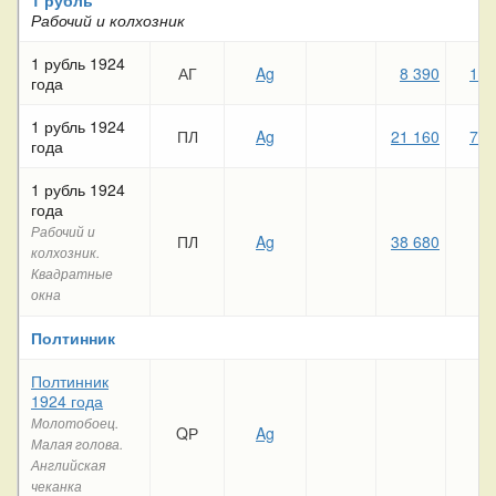
Рабочий и колхозник
1 рубль 1924
АГ
Ag
8 390
1 2
года
1 рубль 1924
ПЛ
Ag
21 160
7 5
года
1 рубль 1924
года
Рабочий и
ПЛ
Ag
38 680
колхозник.
Квадратные
окна
Полтинник
Полтинник
1924 года
Молотобоец.
QР
Ag
Малая голова.
Английская
чеканка