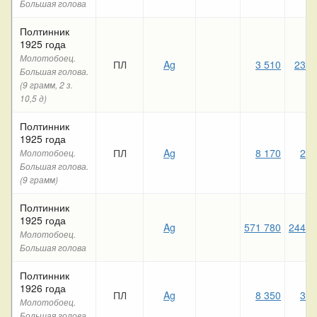
Большая голова
Полтинник
1925 года
Молотобоец.
ПЛ
Ag
3 510
23 2
Большая голова.
(9 грамм, 2 з.
10,5 д)
Полтинник
1925 года
ПЛ
Ag
8 170
2 3
Молотобоец.
Большая голова.
(9 грамм)
Полтинник
1925 года
Ag
571 780
244 9
Молотобоец.
Большая голова
Полтинник
1926 года
ПЛ
Ag
8 350
3 4
Молотобоец.
Большая голова