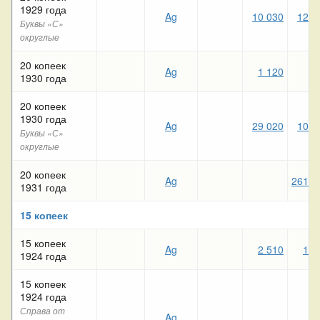
1929 года
Ag
10 030
12 2
Буквы «С»
округлые
20 копеек
Ag
1 120
4
1930 года
20 копеек
1930 года
Ag
29 020
10 4
Буквы «С»
округлые
20 копеек
Ag
261 0
1931 года
15 копеек
15 копеек
Ag
2 510
1 0
1924 года
15 копеек
1924 года
Справа от
Ag