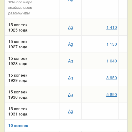
земного шара
крайние ости
разомкнуты
15 копеек
Ag
1 410
6
1925 года
15 копеек
Ag
1 130
6
1927 года
15 копеек
Ag
1 040
7
1928 года
15 копеек
Ag
3 950
3
1929 года
15 копеек
Ag
5 890
3
1930 года
15 копеек
Ag
1931 года
10 копеек