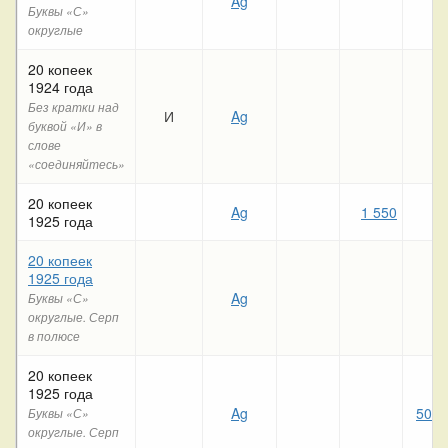
Ag
Буквы «С»
округлые
20 копеек
1924 года
Без кратки над
И
Ag
буквой «И» в
слове
«соединяйтесь»
20 копеек
Ag
1 550
4
1925 года
20 копеек
1925 года
Ag
Буквы «С»
округлые. Серп
в полюсе
20 копеек
1925 года
Ag
50 9
Буквы «С»
округлые. Серп