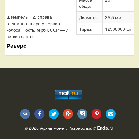
общая
Штемпель 1.2. справа
Диаметр
35,5 мм
от земного шара у первого
Тираж
12998000 шт.
колоса 1 ость, герб СССР — 7
витков ленты.
Реверс
© 2026
Архив монет
. Разработка ©
Endis.ru
.