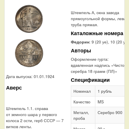
Штемпель А, окна завода
прямоугольной формы, левая
труба прямая.
Каталожные номера
Федорин
: 9 (20 уе), 10 (20 уе)
Авторы
Оформление гурта:
вдавленная надпись «Чистого
серебра 18 грамм (ПЛ)»
Дата выпуска: 01.01.1924
Спецификации
Аверс
Номинал
1 рубль
Качество
MS
Штемпель 1.1. справа
Металл,
Серебро 900
от земного шара у первого
проба
колоса 2 ости, герб СССР — 7
витков ленты.
Масса
20 г