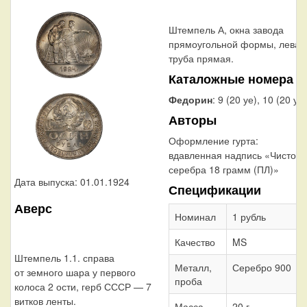
Штемпель А, окна завода
прямоугольной формы, левая
труба прямая.
Каталожные номера
Федорин
: 9 (20 уе), 10 (20 уе)
Авторы
Оформление гурта:
вдавленная надпись «Чистого
серебра 18 грамм (ПЛ)»
Дата выпуска: 01.01.1924
Спецификации
Аверс
Номинал
1 рубль
Качество
MS
Штемпель 1.1. справа
Металл,
Серебро 900
от земного шара у первого
проба
колоса 2 ости, герб СССР — 7
витков ленты.
Масса
20 г