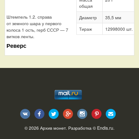
общая
Штемпель 1.2. справа
Диаметр
35,5 мм
от земного шара у первого
Тираж
12998000 шт.
колоса 1 ость, герб СССР — 7
витков ленты.
Реверс
© 2026
Архив монет
. Разработка ©
Endis.ru
.