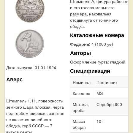
Штемпель А, фигура рабочего
и его голова меньшего
размера, наковальня
отодвинута от точечного
ободка.
Каталожные номера
Федорин
: 4 (1000 уе)
Авторы
Оформление гурта:
гладкий
Дата выпуска: 01.01.1924
Спецификации
Аверс
Номинал
Полтинник
Качество
MS
Штемпель 1.11. поверхность
Металл,
Серебро 900
земного шара плоская, черта
проба
под гербом широкая, запятая
не касается линейного
Масса
10 г
ободка, герб СССР — 7
общая
витков ленты.