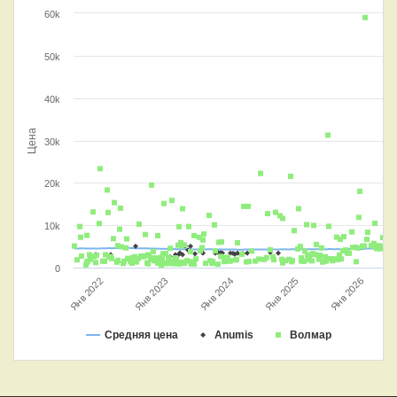
60k
50k
40k
Цена
30k
20k
10k
0
Янв 2024
Янв 2026
Янв 2023
Янв 2025
Янв 2022
Средняя цена
Anumis
Волмар