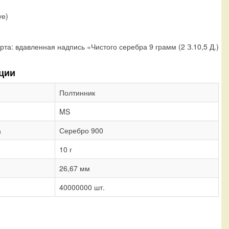
уе)
рта:
вдавленная надпись «Чистого серебра 9 грамм (2 З.10,5 Д.)
ции
Полтинник
MS
а
Серебро 900
10 г
26,67 мм
40000000 шт.