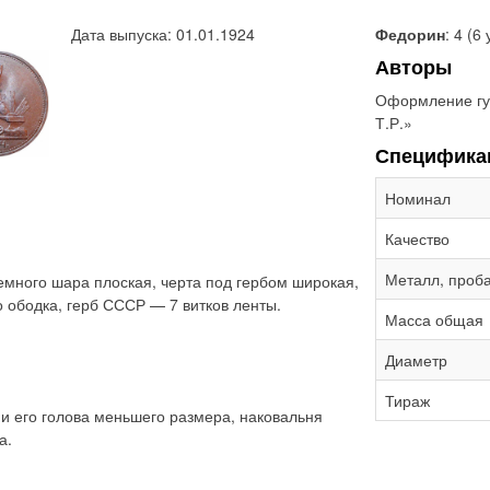
Дата выпуска: 01.01.1924
Федорин
: 4 (6 
Авторы
Оформление гу
Т.Р.»
Специфика
Номинал
Качество
Металл, проб
емного шара плоская, черта под гербом широкая,
о ободка, герб СССР — 7 витков ленты.
Масса общая
Диаметр
Тираж
и его голова меньшего размера, наковальня
а.