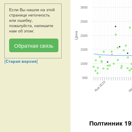
3000
Если Вы нашли на этой
странице неточность
или ошибку,
2500
пожалуйста, напишите
нам об этом:
Цена
2000
Обратная связь
1500
[
Старая версия
]
1000
500
Янв 2023
Ма
Полтинник 192