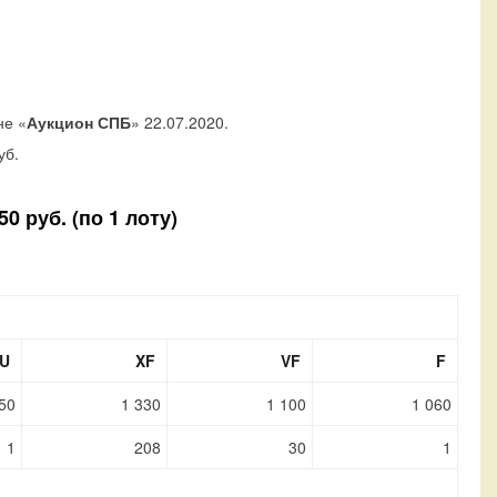
не «
Аукцион СПБ
» 22.07.2020.
уб.
0 руб. (по 1 лоту)
U
XF
VF
F
50
1 330
1 100
1 060
1
208
30
1