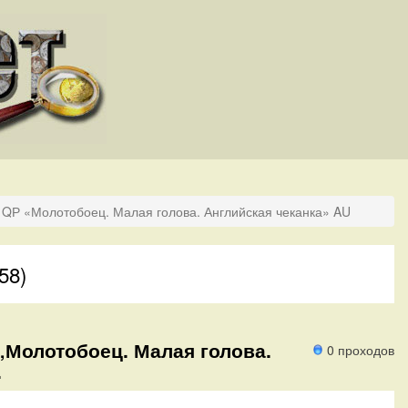
 QР «Молотобоец. Малая голова. Английская чеканка» AU
58)
 „Молотобоец. Малая голова.
0 проходов
.