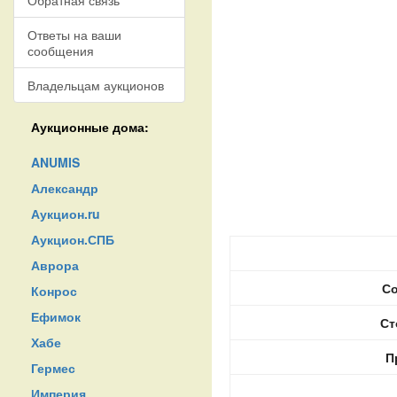
Обратная связь
Ответы на ваши
сообщения
Владельцам аукционов
Аукционные дома:
ANUMIS
Александр
Аукцион.ru
Аукцион.СПБ
Аврора
Со
Конрос
Ефимок
Ст
Хабе
П
Гермес
Империя