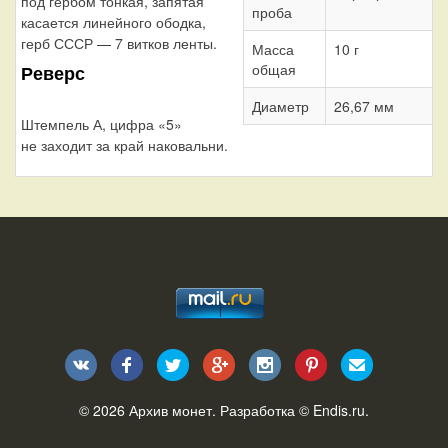
под гербом тонкая, запятая
проба
касается линейного ободка,
герб СССР — 7 витков ленты.
Масса
10 г
общая
Реверс
Диаметр
26,67 мм
Штемпель А, цифра «5»
не заходит за край наковальни.
© 2026
Архив монет
. Разработка ©
Endis.ru
.