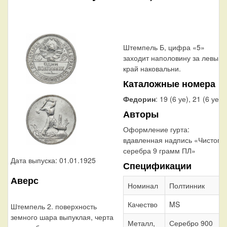
Штемпель Б, цифра «5»
заходит наполовину за левый
край наковальни.
Каталожные номера
Федорин
: 19 (6 уе), 21 (6 уе)
Авторы
Оформление гурта:
вдавленная надпись «Чистого
серебра 9 грамм ПЛ»
Дата выпуска: 01.01.1925
Спецификации
Аверс
Номинал
Полтинник
Качество
MS
Штемпель 2. поверхность
земного шара выпуклая, черта
Металл,
Серебро 900