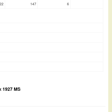
22
147
6
к 1927 MS