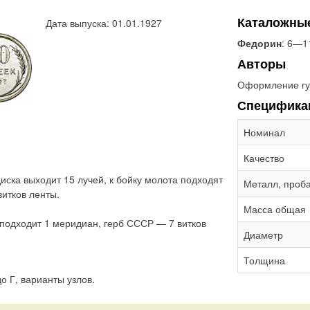
Каталожны
Дата выпуска: 01.01.1927
Федорин
: 6—1
Авторы
Оформление гу
Специфика
Номинал
Качество
иска выходит 15 лучей, к бойку молота подходят
Металл, проб
итков ленты.
Масса общая
 подходит 1 меридиан, герб СССР — 7 витков
Диаметр
Толщина
о Г, варианты узлов.