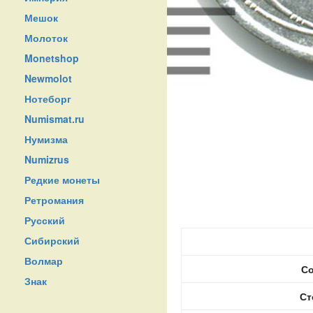
Мешок
Молоток
Monetshop
Newmolot
Нотеборг
Numismat.ru
Нумизма
Numizrus
Редкие монеты
Ретромания
Русский
Сибирский
Волмар
Со
Знак
Ст