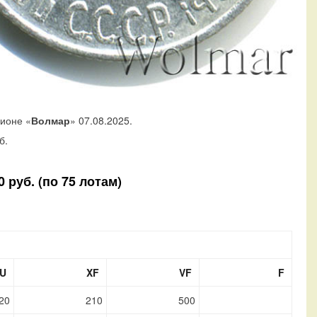
ционе «
Волмар
» 07.08.2025.
б.
 руб. (по 75 лотам)
U
XF
VF
F
20
210
500