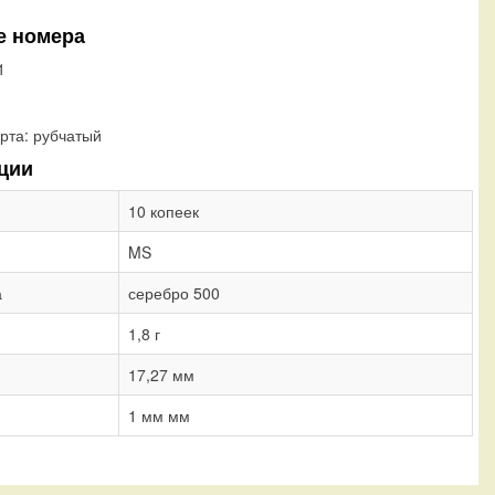
е номера
1
рта:
рубчатый
ции
10 копеек
MS
а
серебро 500
1,8 г
17,27 мм
1 мм мм