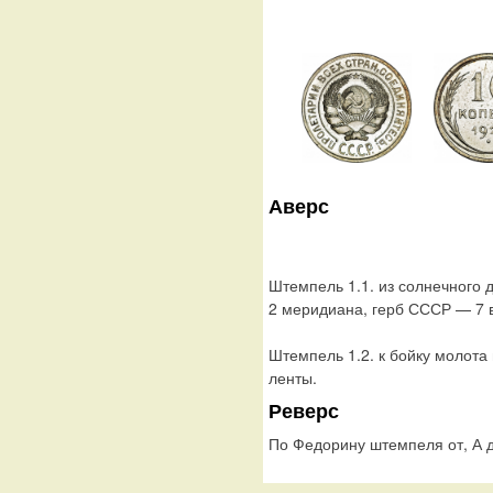
Аверс
Штемпель 1.1. из солнечного д
2 меридиана, герб СССР — 7 в
Штемпель 1.2. к бойку молота
ленты.
Реверс
По Федорину штемпеля от, А д