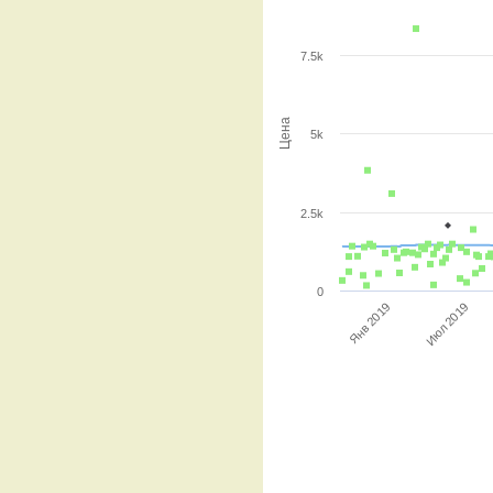
7.5k
Цена
5k
2.5k
0
Июл 2019
Янв 2019