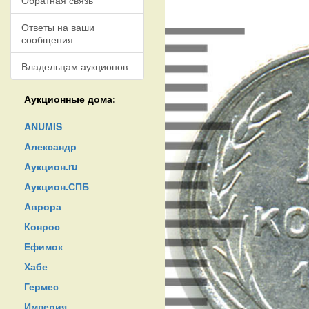
Обратная связь
Ответы на ваши
сообщения
Владельцам аукционов
Аукционные дома:
ANUMIS
Александр
Аукцион.ru
Аукцион.СПБ
Аврора
Конрос
Ефимок
Хабе
Гермес
Империя